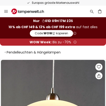
Europas grösste Markenauswahl
Zum
Inhalt
springen
Nur
01D 09H 17M 23S
10% ab CHF 149 & 13% ab CHF 199 extra
auf fast alles
he
Code:
WOW
kopieren
WOW Week:
Bis zu -70%
Pendelleuchten & Hängelampen
Zum
Ende
der
Bildgalerie
springen