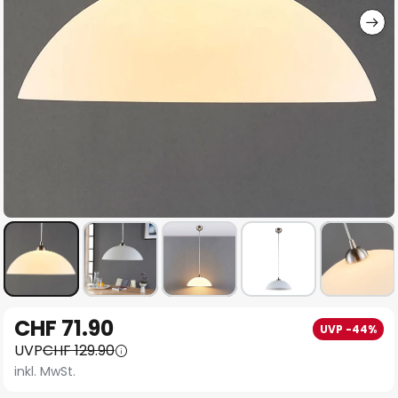
Zum
CHF 71.90
UVP -44%
Anfang
UVP
CHF 129.90
der
inkl. MwSt.
Bildgalerie