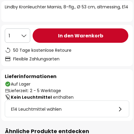
springen
Lindby Kronleuchter Marnia, 8-flg., Ø 53 cm, altmessing, E14
In den Warenkorb
1
50 Tage kostenlose Retoure
Flexible Zahlungsarten
Lieferinformationen
Auf Lager
Lieferzeit: 2 - 5 Werktage
Kein Leuchtmittel
enthalten
E14 Leuchtmittel wählen
Ähnliche Produkte entdecken