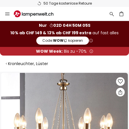
50 Tage kostenlose Retoure
Zum
Inhalt
springen
Nur
02D 04H 50M 05S
10% ab CHF 149 & 13% ab CHF 199 extra
auf fast alles
he
Code:
WOW
kopieren
WOW Week:
Bis zu -70%
Kronleuchter, Lüster
Zum
Ende
der
Bildgalerie
springen