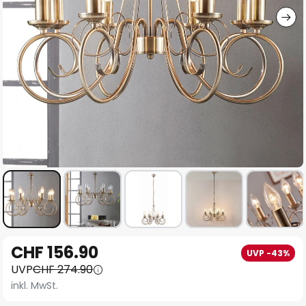
Zum
CHF 156.90
UVP -43%
Anfang
UVP
CHF 274.90
der
inkl. MwSt.
Bildgalerie