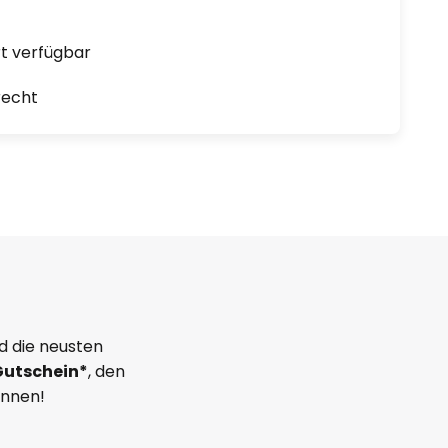
ort verfügbar
recht
d die neusten
Gutschein*
, den
önnen!