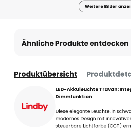
Weitere Bilder anze
Zum
Anfang
der
Bildgalerie
Ähnliche Produkte entdecken
springen
Produktübersicht
Produktdeta
LED-Akkuleuchte Travan: Inte
Dimmfunktion
Diese elegante Leuchte, in schwa
modernes Design mit innovativer
steuerbare Lichtfarbe (CCT) ermö