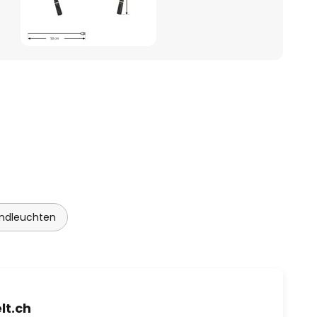
ndleuchten
t.ch