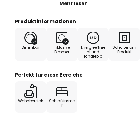
Bedarf anzupassen, um die perfe
Mehr lesen
Wohnzimmer zu schaffen. Ob Si
zum Entspannen oder eine bele
Produktinformationen
Steigerung Ihrer Produktivität s
passt sich Ihren Wünschen an.
Dimmbar
Inklusive
Energieeffizie
Schalter am
Mit der integrierten LED-Lichtquel
Dimmer
nt und
Produkt
langlebig
langanhaltenden und energiesp
Die Dimmfunktion, bereits im Pro
zusätzliche Flexibilität, um die He
Perfekt für diese Bereiche
entsprechend zu regulieren. Die 
nur ein Ausdruck von Stil und El
für die Bedeutung von Licht in d
Wohnbereich
Schlafzimme
r
Technische Daten
- inkl. 3,7V 1000mAh Li-ion Akku