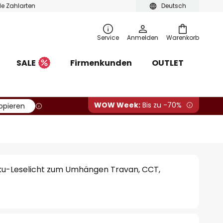
ble Zahlarten
Deutsch
Service
Anmelden
Warenkorb
SALE
Firmenkunden
OUTLET
WOW Week:
Bis zu -70%
opieren
ku-Leselicht zum Umhängen Travan, CCT,