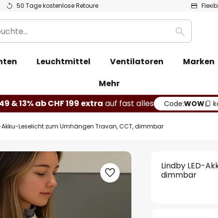
50 Tage kostenlose Retoure
Flexi
Suche
hten
Leuchtmittel
Ventilatoren
Marken
Mehr
49 & 13% ab CHF 199 extra
auf fast alles
Code:
WOW
k
D-Akku-Leselicht zum Umhängen Travan, CCT, dimmbar
Lindby LED-Ak
dimmbar