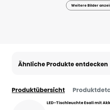
Weitere Bilder anze
Zum
Anfang
der
Bildgalerie
springen
Ähnliche Produkte entdecken
Produktübersicht
Produktdeta
LED-Tischleuchte Esali mit A