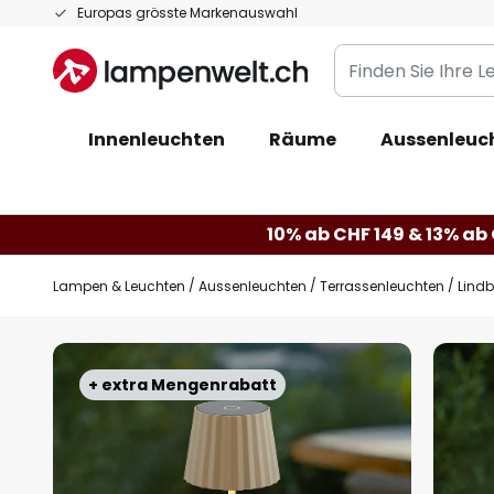
Zum
Europas grösste Markenauswahl
Inhalt
Finden
springen
Sie
Ihre
Innenleuchten
Räume
Aussenleuc
Leuchte...
10% ab CHF 149 & 13% ab 
Lampen & Leuchten
Aussenleuchten
Terrassenleuchten
Lindb
Zum
Ende
+ extra Mengenrabatt
der
Bildgalerie
springen