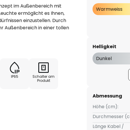
onzept im Außenbereich mit
Warmweiss
 Leuchte ermöglicht es Ihnen,
dürfnissen einzustellen. Durch
r Außenbereich in einer tollen
kann mit einem Schalter ganz
sgeschaltet werden, ist eine
Helligkeit
rten oder Ihre Terrasse und hat
 mit dieser Leuchte eine Wahl
Dunkel
qualität. Darüber hinaus ist
achweislich staubdicht und
IP65
Schalter am
Produkt
Abmessung
Höhe (cm):
Durchmesser (c
Länge Kabel /