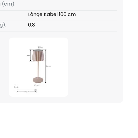
g (cm):
Länge Kabel 100 cm
g):
0.8