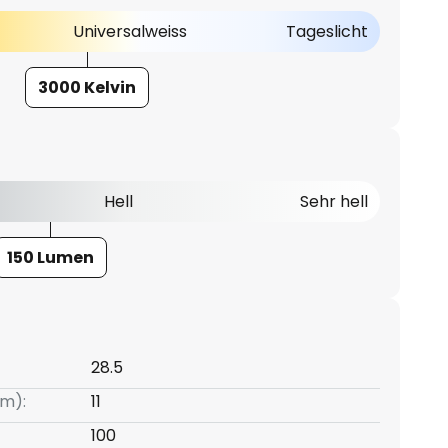
Universalweiss
Tageslicht
3000 Kelvin
Hell
Sehr hell
150 Lumen
28.5
m):
11
100