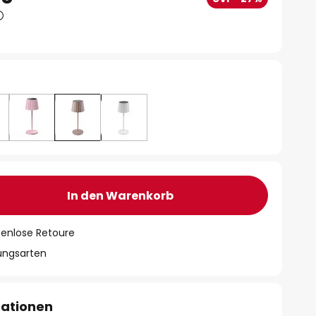
In den Warenkorb
tenlose Retoure
lungsarten
mationen