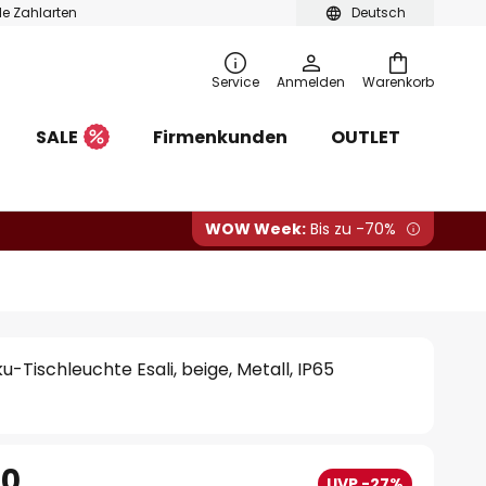
ble Zahlarten
Deutsch
Service
Anmelden
Warenkorb
SALE
Firmenkunden
OUTLET
WOW Week:
Bis zu -70%
-Tischleuchte Esali, beige, Metall, IP65
90
UVP -27%