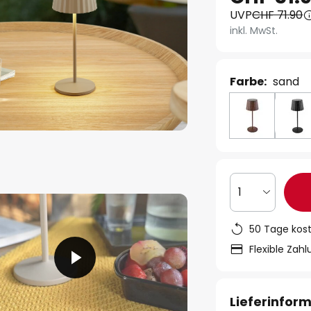
UVP
CHF 71.90
inkl. MwSt.
Farbe:
sand
1
50 Tage kos
Flexible Zah
Lieferinfor