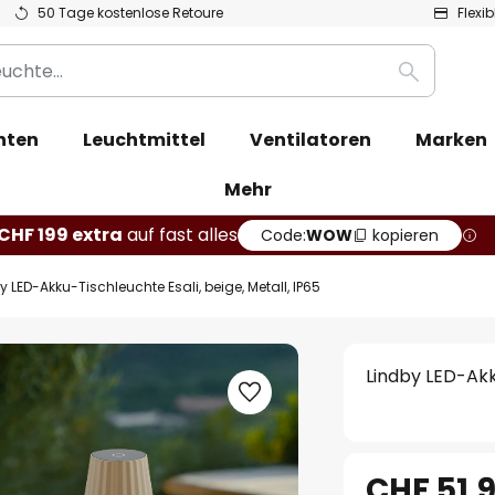
50 Tage kostenlose Retoure
Flexi
Suche
hten
Leuchtmittel
Ventilatoren
Marken
Mehr
CHF 199 extra
auf fast alles
Code:
WOW
kopieren
y LED-Akku-Tischleuchte Esali, beige, Metall, IP65
Lindby LED-Akku
CHF 51.