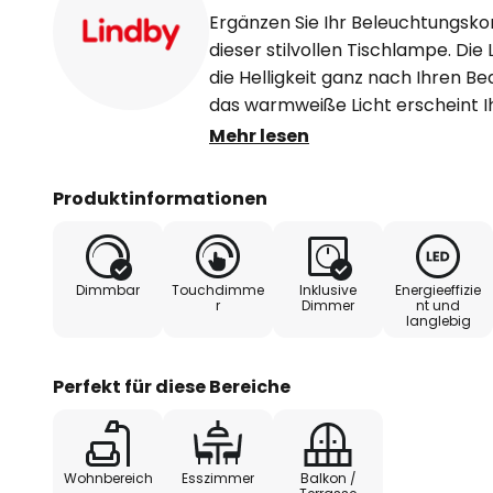
Ergänzen Sie Ihr Beleuchtungsk
dieser stilvollen Tischlampe. Die
die Helligkeit ganz nach Ihren Be
das warmweiße Licht erscheint Ih
Wohlfühlstimmung. Die Leuchte 
Mehr lesen
ohne Probleme an- und wieder au
wahre Bereicherung für Ihren Ga
Produktinformationen
die Farbe Sandbeige. Treffen Sie
für ausgezeichnete Lindby-Marken
Esali durch die Schutzart IP65 n
Dimmbar
Touchdimme
Inklusive
Energieeffizie
gegen Strahlwasser geschützt.
r
Dimmer
nt und
langlebig
Technische Daten
Perfekt für diese Bereiche
- inkl. 3600 mAh Li-ion Akku
- inkl. USB-C-Kabel
Wohnbereich
Esszimmer
Balkon /