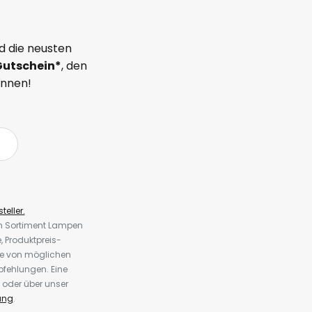
d die neusten
Gutschein*
, den
önnen!
teller.
em Sortiment Lampen
 Produktpreis-
te von möglichen
fehlungen. Eine
 oder über unser
ung
.