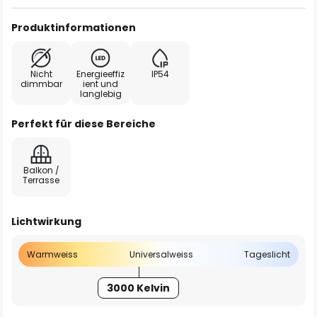
Produktinformationen
Nicht
Energieeffiz
IP54
dimmbar
ient und
langlebig
Perfekt für diese Bereiche
Balkon /
Terrasse
Lichtwirkung
Warmweiss
Universalweiss
Tageslicht
3000 Kelvin