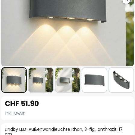
Zum
CHF 51.90
Anfang
der
inkl. MwSt.
Bildgalerie
springen
Lindby LED-Außenwandleuchte Ithan, 3-flg., anthrazit, 17
cm