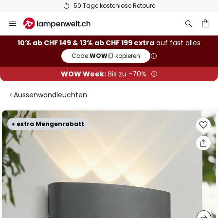
50 Tage kostenlose Retoure
Zum
Inhalt
springen
10% ab CHF 149 & 13% ab CHF 199 extra
auf fast alles
Code:
WOW
kopieren
he
WOW Week:
Bis zu -70%
Aussenwandleuchten
Zum
+ extra Mengenrabatt
Ende
der
Bildgalerie
springen