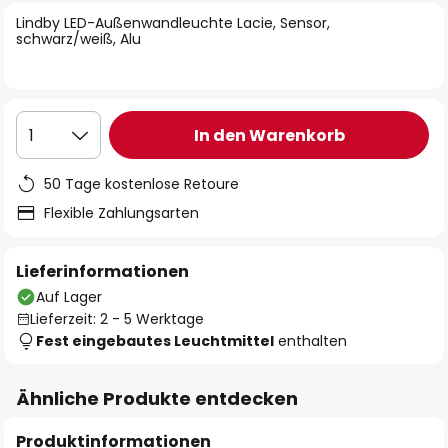
springen
Lindby LED-Außenwandleuchte Lacie, Sensor,
schwarz/weiß, Alu
In den Warenkorb
1
50 Tage kostenlose Retoure
Flexible Zahlungsarten
Lieferinformationen
Auf Lager
Lieferzeit: 2 - 5 Werktage
Fest eingebautes Leuchtmittel
enthalten
Ähnliche Produkte entdecken
Produktinformationen