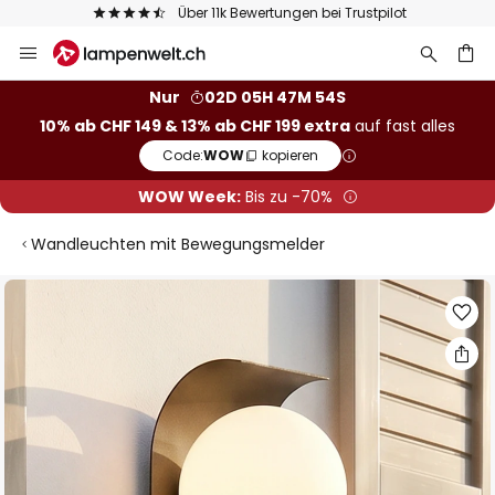
Über 11k Bewertungen bei Trustpilot
Zum
Inhalt
springen
Nur
02D 05H 47M 54S
10% ab CHF 149 & 13% ab CHF 199 extra
auf fast alles
he
Code:
WOW
kopieren
WOW Week:
Bis zu -70%
Wandleuchten mit Bewegungsmelder
Zum
Ende
der
Bildgalerie
springen