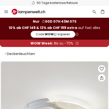
50 Tage kostenlose Retoure
Zum
Inhalt
springen
Nur
00D 07H 43M 06S
10% ab CHF 149 & 13% ab CHF 199 extra
auf fast alles
he
Code:
WOW
kopieren
WOW Week:
Bis zu -70%
Deckenleuchten
Zum
Ende
der
Bildgalerie
springen