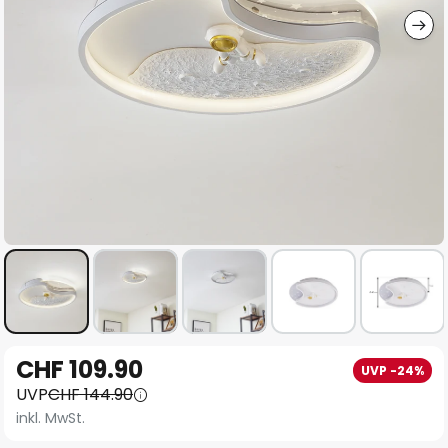
Zum
CHF 109.90
UVP -24%
Anfang
UVP
CHF 144.90
der
inkl. MwSt.
Bildgalerie