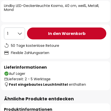
springen
Lindby LED-Deckenleuchte Kosmo, 40 cm, weiß, Metall,
Mond
In den Warenkorb
1
50 Tage kostenlose Retoure
Flexible Zahlungsarten
Lieferinformationen
Auf Lager
Lieferzeit: 2 - 5 Werktage
Fest eingebautes Leuchtmittel
enthalten
Ähnliche Produkte entdecken
Produktinformationen