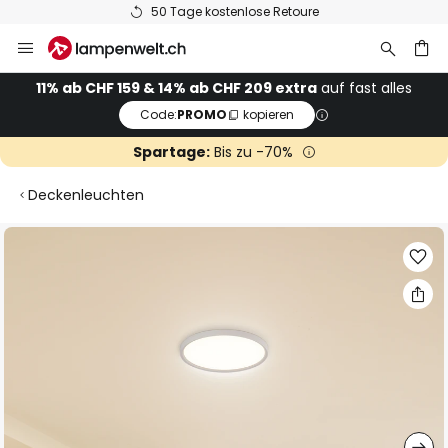
50 Tage kostenlose Retoure
Zum
Inhalt
springen
11% ab CHF 159 & 14% ab CHF 209 extra
auf fast alles
Code:
PROMO
kopieren
he
Spartage:
Bis zu -70%
Deckenleuchten
Zum
Ende
der
Bildgalerie
springen