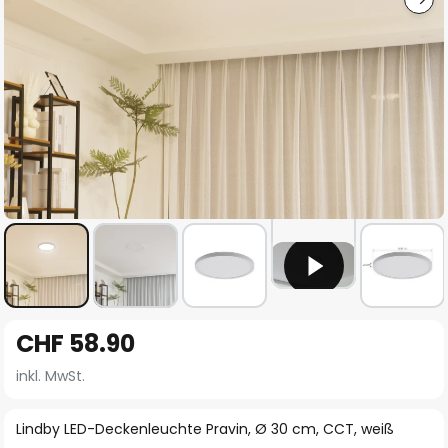
Zum
CHF 58.90
Anfang
der
inkl. MwSt.
Bildgalerie
springen
Lindby LED-Deckenleuchte Pravin, Ø 30 cm, CCT, weiß