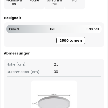
Wohnberei
Küche
Schlafzim
Flur
ch
mer
Helligkeit
Dunkel
Hell
Sehr hell
2500 Lumen
Abmessungen
Höhe (cm):
2.5
Durchmesser (cm):
30