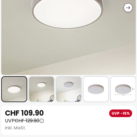
Zum
CHF 109.90
UVP -15%
Anfang
UVP
CHF 129.90
der
inkl. MwSt.
Bildgalerie