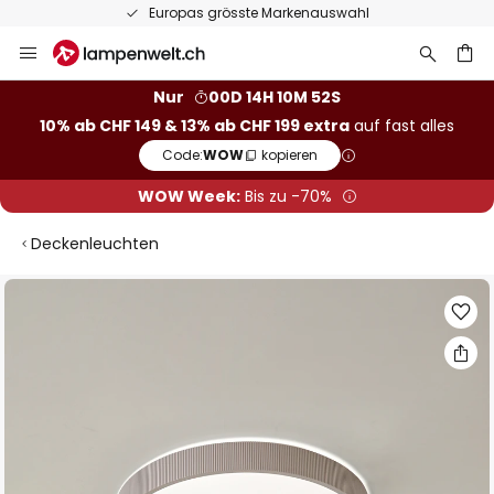
 grösste Markenauswahl
50 Tage ko
Zum
Inhalt
springen
Nur
00D 14H 10M 51S
10% ab CHF 149 & 13% ab CHF 199 extra
auf fast alles
he
Code:
WOW
kopieren
WOW Week:
Bis zu -70%
Deckenleuchten
Zum
Ende
der
Bildgalerie
springen