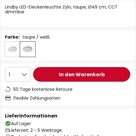
springen
Lindby LED-Deckenleuchte Zylo, taupe, Ø49 cm, CCT
dimmbar
Farbe:
taupe / weiß
In den Warenkorb
1
50 Tage kostenlose Retoure
Flexible Zahlungsarten
Lieferinformationen
Auf Lager
Lieferzeit: 2 - 5 Werktage