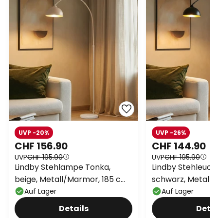
UVP -20%
UVP -26%
CHF 156.90
CHF 144.90
UVP
CHF 195.90
UVP
CHF 195.90
Lindby Stehlampe Tonka,
Lindby Stehleuch
beige, Metall/Marmor, 185 cm,
schwarz, Metall, 
E27
Auf Lager
Auf Lager
Details
Detai