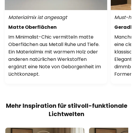
Materialmix ist angesagt
Must-ha
Matte Oberflächen
Geradli
Im Minimalist-Chic vermitteln matte
Manchma
Oberflächen aus Metall Ruhe und Tiefe.
eine cl
Ein Materialmix mit warmem Holz oder
klassisc
anderen natürlichen Werkstoffen
Elegan
ergänzt eine Note von Geborgenheit im
dimmbar
Lichtkonzept.
Formen 
Mehr Inspiration für stilvoll-funktionale
Lichtwelten