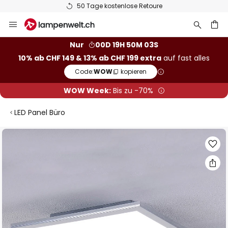
50 Tage kostenlose Retoure
Zum
Inhalt
springen
Nur
00D 19H 50M 02S
10% ab CHF 149 & 13% ab CHF 199 extra
auf fast alles
he
Code:
WOW
kopieren
WOW Week:
Bis zu -70%
LED Panel Büro
Zum
Ende
der
Bildgalerie
springen