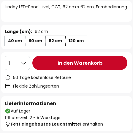
springen
Lindby LED-Panel Livel, CCT, 62 cm x 62 cm, Fernbedienung
Länge (cm):
62 cm
40 cm
80 cm
62 cm
120 cm
In den Warenkorb
1
50 Tage kostenlose Retoure
Flexible Zahlungsarten
Lieferinformationen
Auf Lager
Lieferzeit: 2 - 5 Werktage
Fest eingebautes Leuchtmittel
enthalten