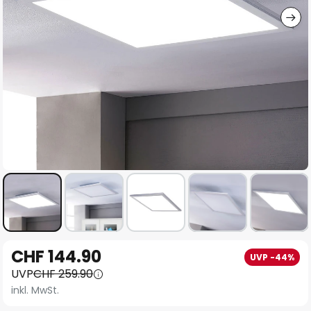
Zum
CHF 144.90
UVP -44%
Anfang
UVP
CHF 259.90
der
inkl. MwSt.
Bildgalerie