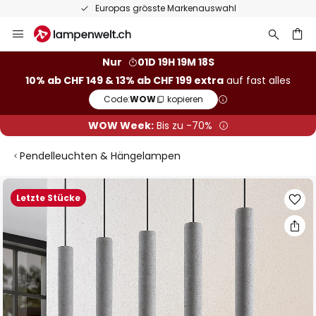
Europas grösste Markenauswahl
Zum
Inhalt
springen
Nur
01D 19H 19M 18S
10% ab CHF 149 & 13% ab CHF 199 extra
auf fast alles
he
Code:
WOW
kopieren
WOW Week:
Bis zu -70%
Pendelleuchten & Hängelampen
Zum
Letzte Stücke
Ende
der
Bildgalerie
springen