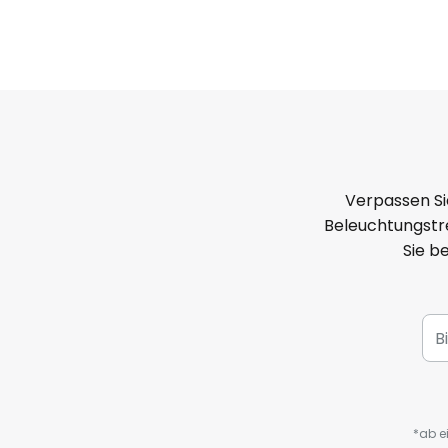
Verpassen Si
Beleuchtungstre
Sie b
*ab e