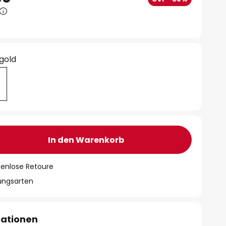
 gold
In den Warenkorb
tenlose Retoure
lungsarten
mationen