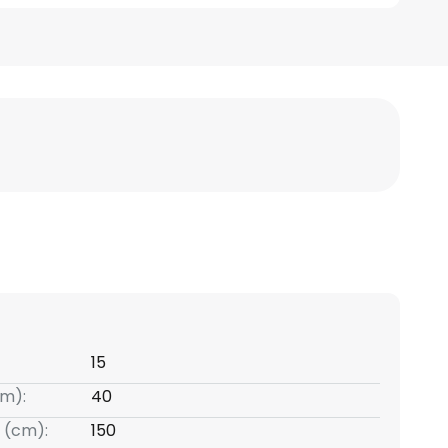
15
m):
40
 (cm):
150