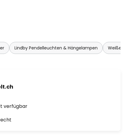
er
Lindby Pendelleuchten & Hängelampen
Weiße Pende
t.ch
ort verfügbar
recht