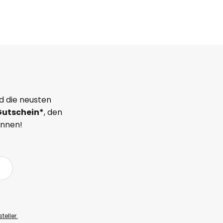
d die neusten
Gutschein*
, den
önnen!
teller.