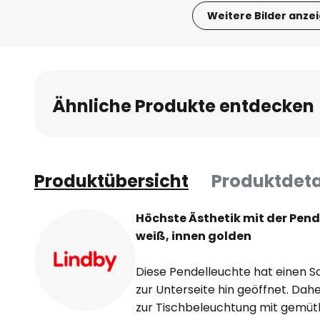
Weitere Bilder anze
Zum
Anfang
der
Bildgalerie
Ähnliche Produkte entdecken
springen
Produktübersicht
Produktdeta
Höchste Ästhetik mit der Pen
weiß, innen golden
Diese Pendelleuchte hat einen Sch
zur Unterseite hin geöffnet. Dah
zur Tischbeleuchtung mit gemütl