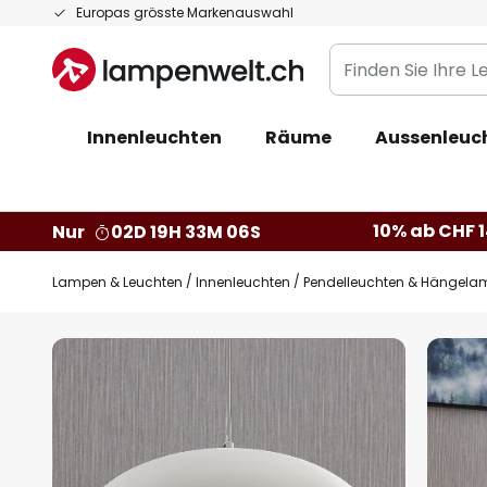
Zum
Europas grösste Markenauswahl
Inhalt
Finden
springen
Sie
Ihre
Innenleuchten
Räume
Aussenleuc
Leuchte...
10% ab CHF 1
Nur
02D 19H 33M 05S
Lampen & Leuchten
Innenleuchten
Pendelleuchten & Hängela
Zum
Ende
der
Bildgalerie
springen