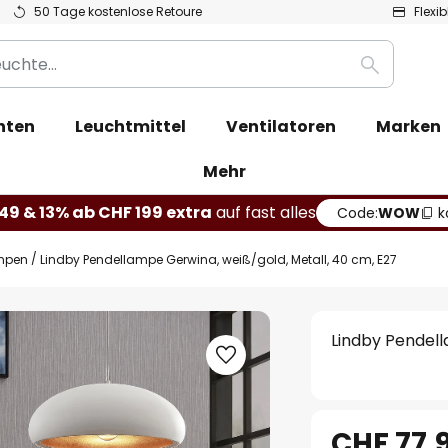
50 Tage kostenlose Retoure
Flexi
Suche
hten
Leuchtmittel
Ventilatoren
Marken
Mehr
49 & 13% ab CHF 199 extra
auf fast alles
Code:
WOW
k
mpen
Lindby Pendellampe Gerwina, weiß/gold, Metall, 40 cm, E27
Lindby Pendell
CHF 77.