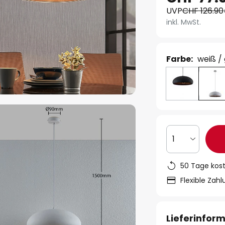
UVP
CHF 126.90
inkl. MwSt.
Farbe:
weiß /
1
50 Tage kos
Flexible Zah
Lieferinfor