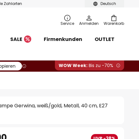
ble Zahlarten
Deutsch
Service
Anmelden
Warenkorb
SALE
Firmenkunden
OUTLET
WOW Week:
Bis zu -70%
opieren
ampe Gerwina, weiß/gold, Metall, 40 cm, E27
90
UVP -38%