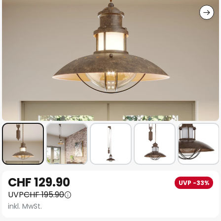
Zum
CHF 129.90
UVP -33%
Anfang
UVP
CHF 195.90
der
inkl. MwSt.
Bildgalerie