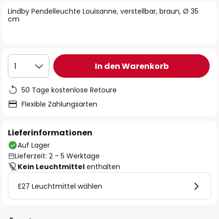
springen
Lindby Pendelleuchte Louisanne, verstellbar, braun, Ø 35
cm
In den Warenkorb
1
50 Tage kostenlose Retoure
Flexible Zahlungsarten
Lieferinformationen
Auf Lager
Lieferzeit: 2 - 5 Werktage
Kein Leuchtmittel
enthalten
E27 Leuchtmittel wählen