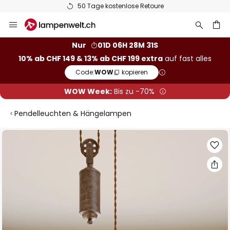
50 Tage kostenlose Retoure
Zum
Inhalt
springen
Nur
01D 06H 28M 30S
10% ab CHF 149 & 13% ab CHF 199 extra
auf fast alles
he
Code:
WOW
kopieren
WOW Week:
Bis zu -70%
Pendelleuchten & Hängelampen
Zum
Ende
der
Bildgalerie
springen