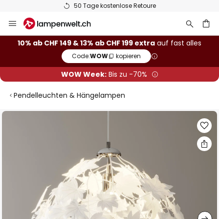
50 Tage kostenlose Retoure
Zum
Inhalt
springen
10% ab CHF 149 & 13% ab CHF 199 extra
auf fast alles
Code:
WOW
kopieren
he
WOW Week:
Bis zu -70%
Pendelleuchten & Hängelampen
Zum
Ende
der
Bildgalerie
springen