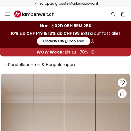
Europas grösste Markenauswahl
Zum
Inhalt
springen
Nur
02D 05H 59M 24S
10% ab CHF 149 & 13% ab CHF 199 extra
auf fast alles
he
Code:
WOW
kopieren
WOW Week:
Bis zu -70%
Pendelleuchten & Hängelampen
Zum
Ende
der
Bildgalerie
springen