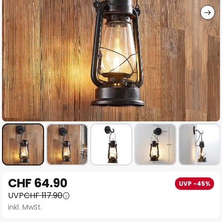
Zum
CHF 64.90
UVP -45%
Anfang
UVP
CHF 117.90
der
inkl. MwSt.
Bildgalerie