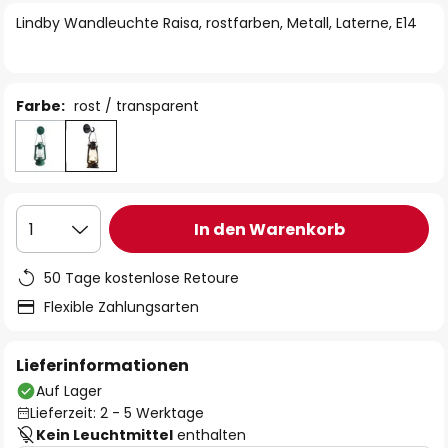
springen
Lindby Wandleuchte Raisa, rostfarben, Metall, Laterne, E14
Farbe:
rost / transparent
In den Warenkorb
1
50 Tage kostenlose Retoure
Flexible Zahlungsarten
Lieferinformationen
Auf Lager
Lieferzeit: 2 - 5 Werktage
Kein Leuchtmittel
enthalten