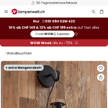
50 Tage kostenlose Retoure
Zum
Inhalt
springen
Nur
01D 06H 02M 41S
10% ab CHF 149 & 13% ab CHF 199 extra
auf fast alles
he
Code:
WOW
kopieren
WOW Week:
Bis zu -70%
Wandleuchten
Zum
+ extra Mengenrabatt
Ende
der
Bildgalerie
springen