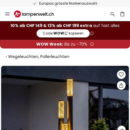
Europas grösste Markenauswahl
Zum
Inhalt
springen
10% ab CHF 149 & 13% ab CHF 199 extra
auf fast alles
Code:
WOW
kopieren
he
WOW Week:
Bis zu -70%
Wegeleuchten, Pollerleuchten
Zum
Ende
der
Bildgalerie
springen