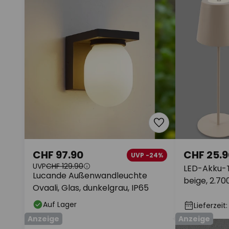
CHF 97.90
CHF 25.9
UVP -24%
UVP
CHF 129.90
LED-Akku-T
Lucande Außenwandleuchte
beige, 2.7
Ovaali, Glas, dunkelgrau, IP65
Auf Lager
Lieferzeit
Anzeige
Anzeige