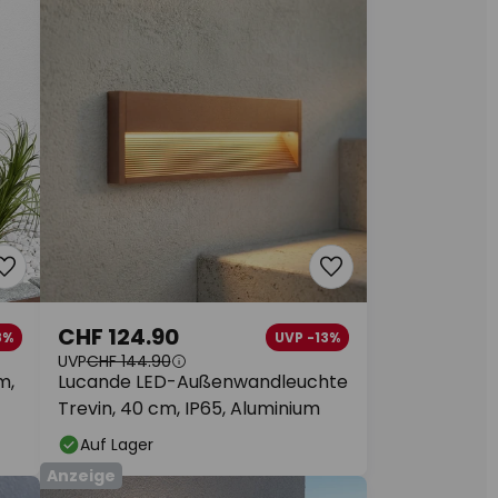
CHF 124.90
8%
UVP -13%
UVP
CHF 144.90
m,
Lucande LED-Außenwandleuchte
Trevin, 40 cm, IP65, Aluminium
Auf Lager
Anzeige