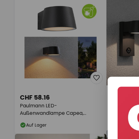
CHF 51.9
CHF 58.16
UVP
CHF 73.2
Paulmann LED-
Paulmann 
Außenwandlampe Capea,
Außenwand
anthrazit, alu, IP44
Auf Lager
Auf Lager
Anzeige