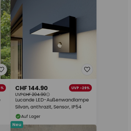
CHF 144.90
4%
UVP -29%
UVP
CHF 204.90
e
Lucande LED-Außenwandlampe
Silvan, anthrazit, Sensor, IP54
Auf Lager
Neu