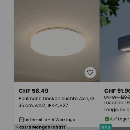
CHF 58.49
CHF 91.9
UVP
CHF 129.
Paulmann Deckenleuchte Axin, Ø
Lucande L
35 cm, weiß, IP44, E27
Lengo, 25 c
3000K
Auf Lager
Lieferzeit: 5 - 8 Werktage
+ extra Mengenrabatt
Neu