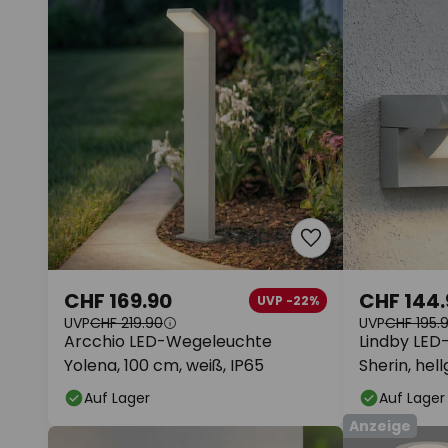
CHF 169.90
CHF 144.
UVP -22%
UVP
CHF 219.90
UVP
CHF 195.
Arcchio LED-Wegeleuchte
Lindby LE
Yolena, 100 cm, weiß, IP65
Sherin, he
Sensor
Auf Lager
Auf Lager
Anzeige