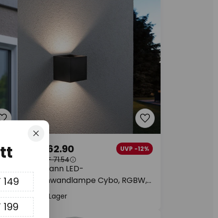
Schliessen
tt
CHF 62.90
0%
UVP -12%
UVP
CHF 71.54
Paulmann LED-
Außenwandlampe Cybo, RGBW,
 149
10 cm, anthrazit
Auf Lager
 199