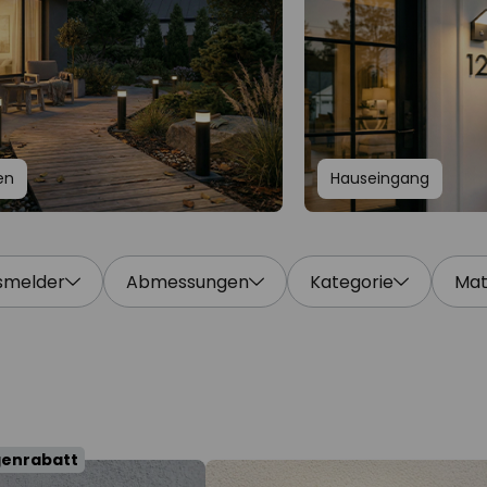
en
Hauseingang
smelder
Abmessungen
Kategorie
Mat
genrabatt