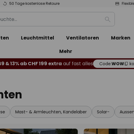
50 Tage kostenlose Retoure
Flexib
Suche
ten
Leuchtmittel
Ventilatoren
Marken
Mehr
49 & 13% ab CHF 199 extra
auf fast alles
Code:
WOW
ko
hten
sse
Mast- & Armleuchten, Kandelaber
Solar-
Aussen