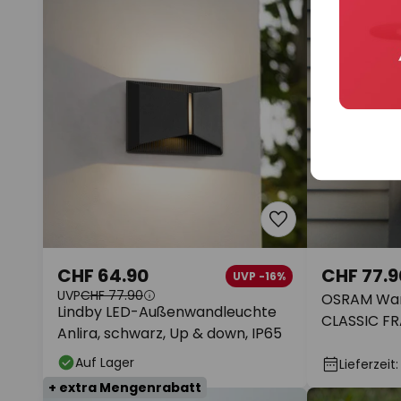
CHF 64.90
CHF 77.9
UVP -16%
UVP
CHF 77.90
OSRAM Wa
Lindby LED-Außenwandleuchte
CLASSIC FR
Anlira, schwarz, Up & down, IP65
dunkelgrau
Auf Lager
Lieferzeit
+ extra Mengenrabatt