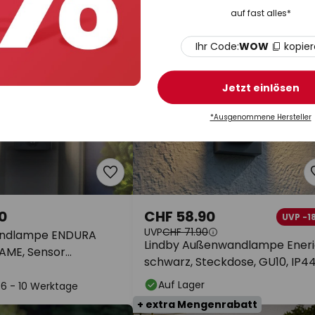
auf fast alles*
Ihr Code:
WOW
kopie
Jetzt einlösen
*Ausgenommene Hersteller
0
CHF 58.90
UVP -1
UVP
CHF 71.90
ndlampe ENDURA
Lindby Außenwandlampe Eneri
AME, Sensor
schwarz, Steckdose, GU10, IP4
 IP54
Auf Lager
: 6 - 10 Werktage
+ extra Mengenrabatt