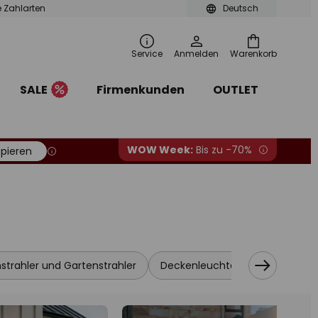
le Zahlarten
Deutsch
Service
Anmelden
Warenkorb
SALE
Firmenkunden
OUTLET
WOW Week:
Bis zu -70%
pieren
strahler und Gartenstrahler
Deckenleuchten Aussen
Bo