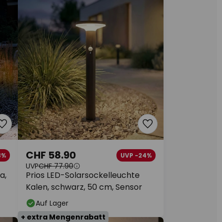
CHF 58.90
3%
UVP -24%
UVP
CHF 77.90
a,
Prios LED-Solarsockelleuchte
Kalen, schwarz, 50 cm, Sensor
Auf Lager
+ extra Mengenrabatt