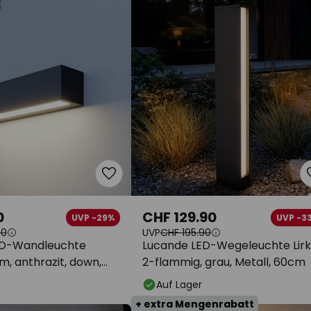
0
CHF 129.90
UVP -29%
UVP -3
90
UVP
CHF 195.90
ED-Wandleuchte
Lucande LED-Wegeleuchte Lirk
m, anthrazit, down,
2-flammig, grau, Metall, 60cm
Auf Lager
+ extra Mengenrabatt