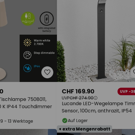
0
CHF 169.90
UVP -3
UVP
CHF 274.90
ischlampe 7508011,
Lucande LED-Wegelampe Tim
00 K IP44 Touchdimmer
Sensor, 100cm, anthrazit, IP54
Auf Lager
: 9 - 13 Werktage
+ extra Mengenrabatt