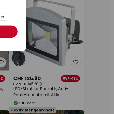
ren
CHF 125.90
8%
UVP -13%
UVP
CHF 145.20
o,
LED-Strahler Benrath, Anti-
4
Panik-Leuchte mit Akku
Auf Lager
+ extra Mengenrabatt