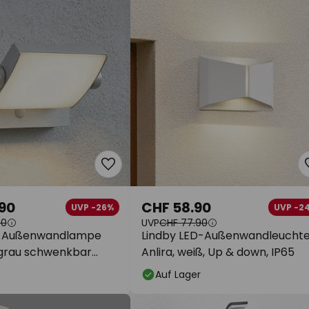
90
CHF 58.90
UVP -26%
UVP -2
90
UVP
CHF 77.90
D-Außenwandlampe
Lindby LED-Außenwandleucht
llgrau schwenkbar
Anlira, weiß, Up & down, IP65
Auf Lager