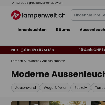
Zum
Europas grösste Markenauswahl
Inhalt
Finden
springen
Sie
Ihre
Innenleuchten
Räume
Aussenleuch
Leuchte...
10% ab CHF 1
Nur
01D 12H 07M 10S
Lampen & Leuchten
Aussenleuchten
Moderne Aussenleuc
Aussenwand
Wege & Poller
Sockel-
Terra