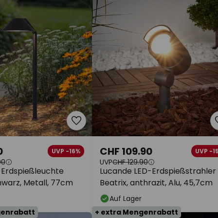
0
CHF 109.90
UVP -16%
UVP -1
90
UVP
CHF 129.90
-Erdspießleuchte
Lucande LED-Erdspießstrahler
hwarz, Metall, 77cm
Beatrix, anthrazit, Alu, 45,7cm
Auf Lager
genrabatt
+ extra Mengenrabatt