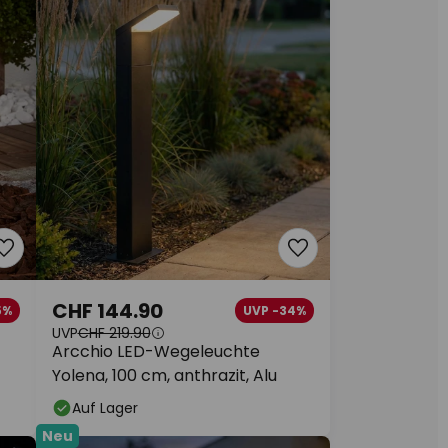
CHF 144.90
5%
UVP -34%
UVP
CHF 219.90
Arcchio LED-Wegeleuchte
Yolena, 100 cm, anthrazit, Alu
Auf Lager
Neu