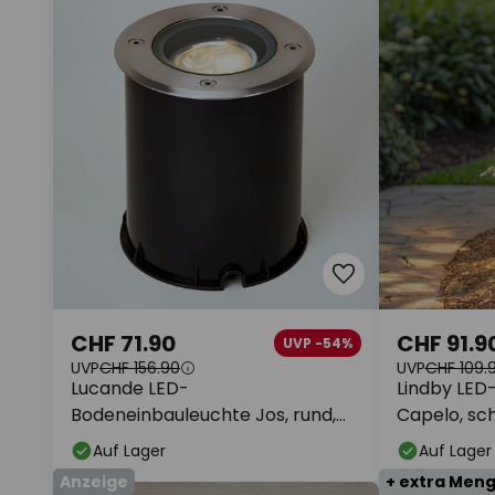
CHF 71.90
CHF 91.9
UVP -54%
UVP
CHF 156.90
UVP
CHF 109.
Lucande LED-
Lindby LED
Bodeneinbauleuchte Jos, rund,
Capelo, sc
schwenkbar, IP67
Auf Lager
Auf Lager
Anzeige
+ extra Men