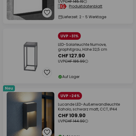
UVP
CHF 145.19
Produktdatenblatt
Lieferzeit: 2 - 5 Werktage
UVP -31%
LED-Solarleuchte Numove,
graphitgrau, Höhe 32,5 cm
CHF 127.90
UVP
CHF 186.99
Auf Lager
Neu
UVP -24%
Lucande LED-Außenwandleuchte
Kaholo, schwarz matt, CCT, IP44
CHF 109.90
UVP
CHF 144.90