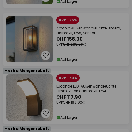
Auf Lager
UVP -25%
Arcchio Außenwandleuchte Ismera,
anthrazit, IP65, Sensor
CHF 156.90
UVP
CHF 209.90
Auf Lager
+ extra Mengenrabatt
UVP -30%
Lucande LED-Außenwandleuchte
Timm, 20 cm, anthrazit, IP54
CHF 117.90
UVP
CHF 169.90
Auf Lager
+ extra Mengenrabatt