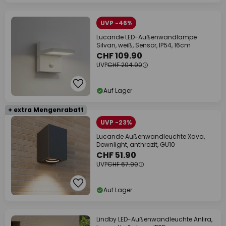
UVP -46%
Lucande LED-Außenwandlampe
Silvan, weiß, Sensor, IP54, 16cm
CHF 109.90
UVP
CHF 204.90
Auf Lager
+ extra Mengenrabatt
UVP -23%
Lucande Außenwandleuchte Xava,
Downlight, anthrazit, GU10
CHF 51.90
UVP
CHF 67.90
Auf Lager
Lindby LED-Außenwandleuchte Anlira,