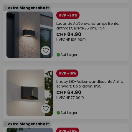
+ extra Mengenrabatt
UVP -20%
Lucande Außenwandlampe Bente,
anthrazit, Breite 25 cm, IP54
CHF 84.90
UVP
CHF 106.90
Auf Lager
UVP -16%
Lindby LED-Außenwandleuchte Anlira,
schwarz, Up & down, IP65
CHF 64.90
UVP
CHF 77.90
Auf Lager
+ extra Mengenrabatt
UVP -29%