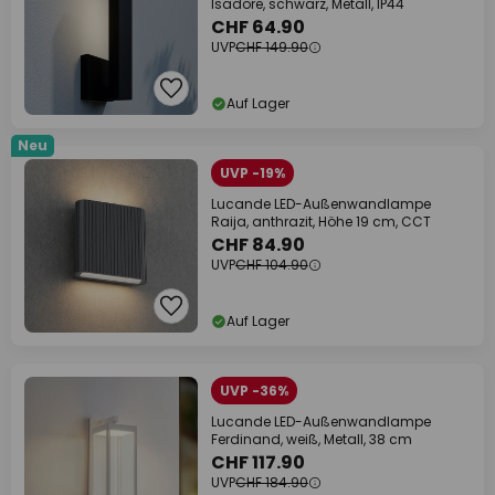
Isadore, schwarz, Metall, IP44
CHF 64.90
UVP
CHF 149.90
Auf Lager
Neu
UVP -19%
Lucande LED-Außenwandlampe
Raija, anthrazit, Höhe 19 cm, CCT
CHF 84.90
UVP
CHF 104.90
Auf Lager
UVP -36%
Lucande LED-Außenwandlampe
Ferdinand, weiß, Metall, 38 cm
CHF 117.90
UVP
CHF 184.90