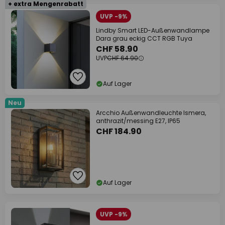
+ extra Mengenrabatt
UVP -9%
Lindby Smart LED-Außenwandlampe
Dara grau eckig CCT RGB Tuya
CHF 58.90
UVP
CHF 64.90
Auf Lager
Neu
Arcchio Außenwandleuchte Ismera,
anthrazit/messing E27, IP65
CHF 184.90
Auf Lager
UVP -9%