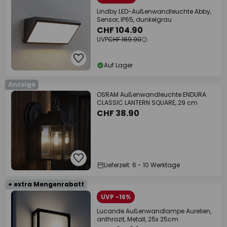
Lindby LED-Außenwandleuchte Abby,
Sensor, IP65, dunkelgrau
CHF 104.90
UVP
CHF 169.90
Auf Lager
Anzeige
OSRAM Außenwandleuchte ENDURA
CLASSIC LANTERN SQUARE, 29 cm
CHF 38.90
Lieferzeit: 6 - 10 Werktage
+ extra Mengenrabatt
UVP -16%
Lucande Außenwandlampe Aurelien,
anthrazit, Metall, 25x 25cm