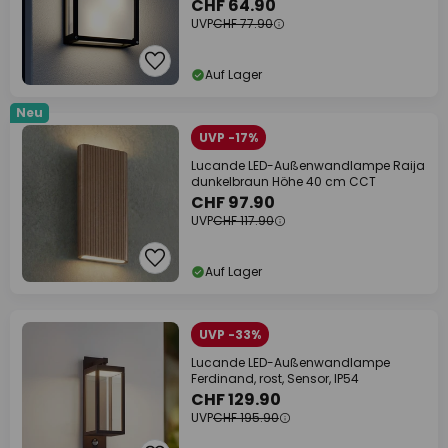
CHF 64.90
UVP
CHF 77.90
Auf Lager
Neu
UVP -17%
Lucande LED-Außenwandlampe Raija
dunkelbraun Höhe 40 cm CCT
CHF 97.90
UVP
CHF 117.90
Auf Lager
UVP -33%
Lucande LED-Außenwandlampe
Ferdinand, rost, Sensor, IP54
CHF 129.90
UVP
CHF 195.90