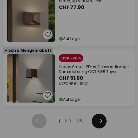
braun, Up & down, IP65
CHF 77.90
Auf Lager
+ extra Mengenrabatt
UVP -20%
Lindby Smart LED-Außenwandlampe
Dara rost eckig CCT RGB Tuya
CHF 51.90
UVP
CHF 64.90
Auf Lager
Seite
1
2
3
...
35
Zurück
Weiter