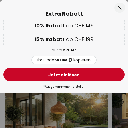
50 Tage kostenlose Retoure
Zum
Sch
Extra Rabatt
Inhalt
springen
10% Rabatt
ab CHF 149
Nur
02D 03H 06M 46S
10% ab CHF 149 & 13% ab CHF 199 extra
auf fast alles
he
13% Rabatt
ab CHF 199
Code:
WOW
kopieren
auf fast alles*
WOW Week:
Bis zu -70%
Ihr Code:
WOW
kopieren
Aussenleuchten Eckig
Jetzt einlösen
Aussenwand
Wege & Poller
Sockel-
Terrasse
*Ausgenommene Hersteller