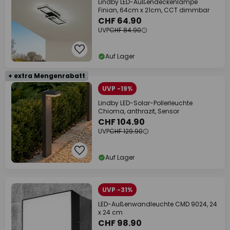
Lindby LED-Außendeckenlampe
Finian, 64cm x 21cm, CCT dimmbar
CHF 64.90
UVP
CHF 84.90
Auf Lager
+ extra Mengenrabatt
UVP -19%
Lindby LED-Solar-Pollerleuchte
Chioma, anthrazit, Sensor
CHF 104.90
UVP
CHF 129.90
Auf Lager
UVP -31%
LED-Außenwandleuchte CMD 9024, 24
x 24 cm
CHF 98.90