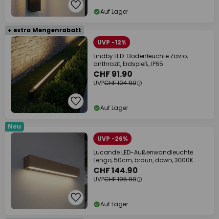
Auf Lager
+ extra Mengenrabatt
UVP -12%
Lindby LED-Bodenleuchte Zavio,
anthrazit, Erdspieß, IP65
CHF 91.90
UVP
CHF 104.90
Auf Lager
Neu
UVP -26%
Lucande LED-Außenwandleuchte
Lengo, 50cm, braun, down, 3000K
CHF 144.90
UVP
CHF 195.90
Auf Lager