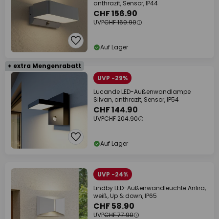
anthrazit, Sensor, IP44
CHF 156.90
UVP
CHF 169.90
Auf Lager
+ extra Mengenrabatt
UVP -29%
Lucande LED-Außenwandlampe
Silvan, anthrazit, Sensor, IP54
CHF 144.90
UVP
CHF 204.90
Auf Lager
UVP -24%
Lindby LED-Außenwandleuchte Anlira,
weiß, Up & down, IP65
CHF 58.90
UVP
CHF 77.90