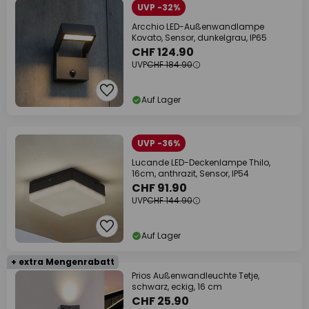
UVP -32%
Arcchio LED-Außenwandlampe
Kovato, Sensor, dunkelgrau, IP65
CHF 124.90
UVP
CHF 184.90
Auf Lager
UVP -36%
Lucande LED-Deckenlampe Thilo,
16cm, anthrazit, Sensor, IP54
CHF 91.90
UVP
CHF 144.90
Auf Lager
+ extra Mengenrabatt
Prios Außenwandleuchte Tetje,
schwarz, eckig, 16 cm
CHF 25.90