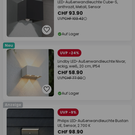
LED-Außenwandleuchte Cube-S,
anthrazit, Metall, Sensor
CHF 93.90
UVP
CHF 103.42
Auf Lager
Neu
UVP -24%
Lindby LED-Außenwandleuchte Nivar,
eckig, weiß, 20 cm, IP54
CHF 58.90
UVP
CHF 77.90
Auf Lager
Anzeige
UVP -9%
Philips LED-Außenwandleuchte Bustan
UE, Sensor, 2.700 K
CHF 98.90