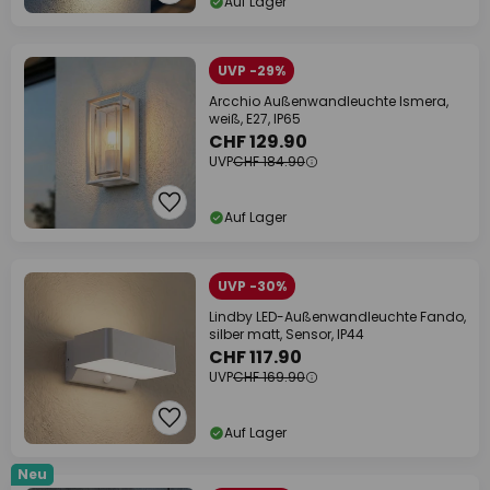
Auf Lager
UVP -29%
Arcchio Außenwandleuchte Ismera,
weiß, E27, IP65
CHF 129.90
UVP
CHF 184.90
Auf Lager
UVP -30%
Lindby LED-Außenwandleuchte Fando,
silber matt, Sensor, IP44
CHF 117.90
UVP
CHF 169.90
Auf Lager
Neu