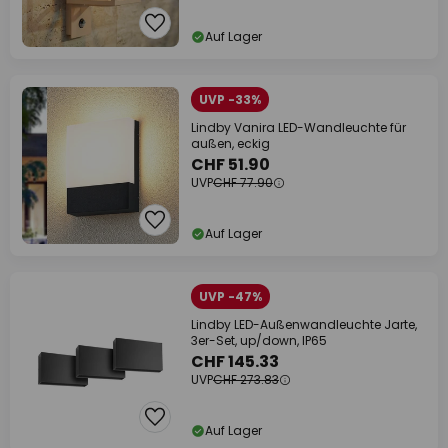
Auf Lager
UVP -33%
Lindby Vanira LED-Wandleuchte für
außen, eckig
CHF 51.90
UVP
CHF 77.90
Auf Lager
UVP -47%
Lindby LED-Außenwandleuchte Jarte,
3er-Set, up/down, IP65
CHF 145.33
UVP
CHF 273.83
Auf Lager