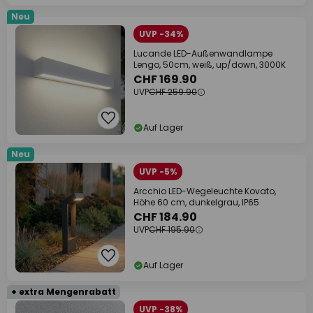
Neu
UVP -34%
Lucande LED-Außenwandlampe
Lengo, 50cm, weiß, up/down, 3000K
CHF 169.90
UVP
CHF 259.90
Auf Lager
Neu
UVP -5%
Arcchio LED-Wegeleuchte Kovato,
Höhe 60 cm, dunkelgrau, IP65
CHF 184.90
UVP
CHF 195.90
Auf Lager
+ extra Mengenrabatt
UVP -38%