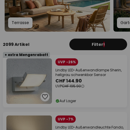
Terrasse
Gart
2099 Artikel
Filter
1
+ extra Mengenrabatt
UVP -26%
Lindby LED-Außenwandlampe Sherin,
hellgrau schwenkbar Sensor
CHF 144.90
UVP
CHF 195.90
Auf Lager
UVP -7%
Lindby LED-Außenwandleuchte Fando,