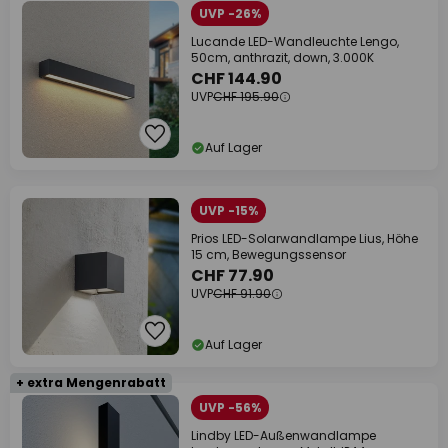
UVP -26%
Lucande LED-Wandleuchte Lengo,
50cm, anthrazit, down, 3.000K
CHF 144.90
UVP
CHF 195.90
Auf Lager
UVP -15%
Prios LED-Solarwandlampe Lius, Höhe
15 cm, Bewegungssensor
CHF 77.90
UVP
CHF 91.90
Auf Lager
+ extra Mengenrabatt
UVP -56%
Lindby LED-Außenwandlampe