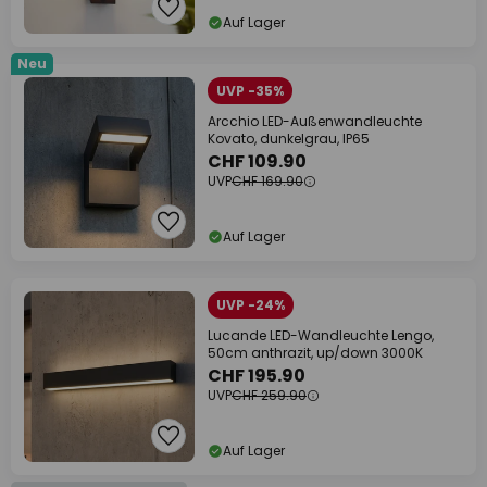
Auf Lager
Neu
UVP -35%
Arcchio LED-Außenwandleuchte
Kovato, dunkelgrau, IP65
CHF 109.90
UVP
CHF 169.90
Auf Lager
UVP -24%
Lucande LED-Wandleuchte Lengo,
50cm anthrazit, up/down 3000K
CHF 195.90
UVP
CHF 259.90
Auf Lager