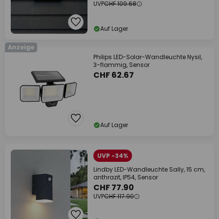
UVP
CHF 109.68
Auf Lager
Anzeige
Philips LED-Solar-Wandleuchte Nysil,
3-flammig, Sensor
CHF 62.67
Auf Lager
UVP -34%
Lindby LED-Wandleuchte Sally, 15 cm,
anthrazit, IP54, Sensor
CHF 77.90
UVP
CHF 117.90