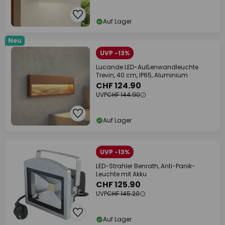
Auf Lager
Neu
UVP -13%
Lucande LED-Außenwandleuchte
Trevin, 40 cm, IP65, Aluminium
CHF 124.90
UVP
CHF 144.90
Auf Lager
UVP -13%
LED-Strahler Benrath, Anti-Panik-
Leuchte mit Akku
CHF 125.90
UVP
CHF 145.20
Auf Lager