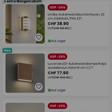
+ extra Mengenrabatt
UVP -34%
Lindby Außenwandleuchte Noyan, 20
cm, Edelstahl, IP44, E27
CHF 38.90
UVP
CHF 58.90
Auf Lager
Neu
UVP -25%
Lucande LED-Außenwandlampe Raija
dunkelbraun Höhe 19 cm CCT
CHF 77.90
UVP
CHF 104.90
Auf Lager
UVP -23%