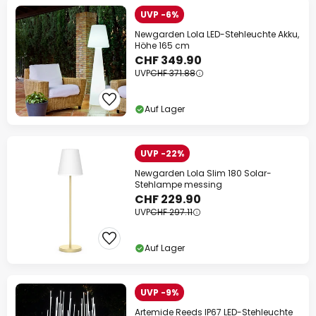
UVP -6%
Newgarden Lola LED-Stehleuchte Akku,
Höhe 165 cm
CHF 349.90
UVP
CHF 371.88
Auf Lager
UVP -22%
Newgarden Lola Slim 180 Solar-
Stehlampe messing
CHF 229.90
UVP
CHF 297.11
Auf Lager
UVP -9%
Artemide Reeds IP67 LED-Stehleuchte