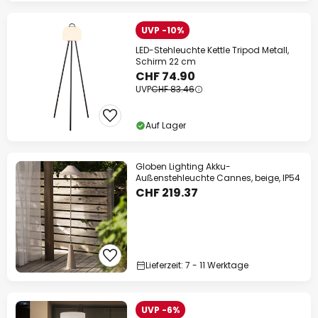
UVP -10%
LED-Stehleuchte Kettle Tripod Metall,
Schirm 22 cm
CHF 74.90
UVP
CHF 83.46
Auf Lager
Globen Lighting Akku-
Außenstehleuchte Cannes, beige, IP54
CHF 219.37
Lieferzeit: 7 - 11 Werktage
UVP -6%