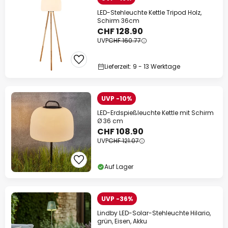
LED-Stehleuchte Kettle Tripod Holz,
Schirm 36cm
CHF 128.90
UVP
CHF 160.77
Lieferzeit: 9 - 13 Werktage
UVP -10%
LED-Erdspießleuchte Kettle mit Schirm
Ø 36 cm
CHF 108.90
UVP
CHF 121.07
Auf Lager
UVP -36%
Lindby LED-Solar-Stehleuchte Hilario,
grün, Eisen, Akku