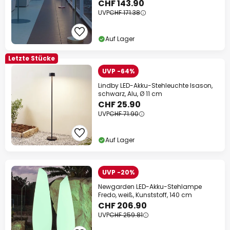
CHF 143.90
UVP
CHF 171.38
Auf Lager
Letzte Stücke
UVP -64%
Lindby LED-Akku-Stehleuchte Isason,
schwarz, Alu, Ø 11 cm
CHF 25.90
UVP
CHF 71.90
Auf Lager
UVP -20%
Newgarden LED-Akku-Stehlampe
Fredo, weiß, Kunststoff, 140 cm
CHF 206.90
UVP
CHF 259.81