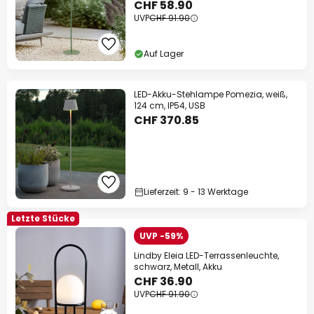
CHF 58.90
UVP
CHF 91.90
Auf Lager
LED-Akku-Stehlampe Pomezia, weiß,
124 cm, IP54, USB
CHF 370.85
Lieferzeit: 9 - 13 Werktage
Letzte Stücke
UVP -59%
Lindby Eleia LED-Terrassenleuchte,
schwarz, Metall, Akku
CHF 36.90
UVP
CHF 91.90