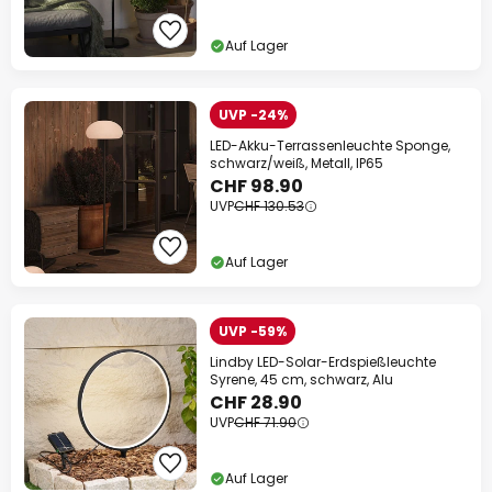
Auf Lager
UVP -24%
LED-Akku-Terrassenleuchte Sponge,
schwarz/weiß, Metall, IP65
CHF 98.90
UVP
CHF 130.53
Auf Lager
UVP -59%
Lindby LED-Solar-Erdspießleuchte
Syrene, 45 cm, schwarz, Alu
CHF 28.90
UVP
CHF 71.90
Auf Lager