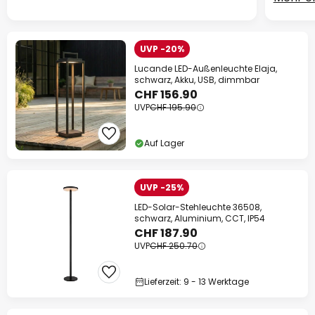
UVP -20%
Lucande LED-Außenleuchte Elaja,
schwarz, Akku, USB, dimmbar
CHF 156.90
UVP
CHF 195.90
Auf Lager
UVP -25%
LED-Solar-Stehleuchte 36508,
schwarz, Aluminium, CCT, IP54
CHF 187.90
UVP
CHF 250.70
Lieferzeit: 9 - 13 Werktage