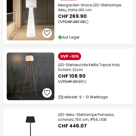
Newgarden Grace LED-Stehlampe
Akku, Höhe 140 cm
CHF 269.90
UVP
CHF 287.03
Auf Lager
UVP -10%
LED-Stehleuchte Kettle Tripod Holz,
Schirm 22cm
CHF 108.90
UVP
CHF 121.07
Lieferzeit: 9 - 13 Werktage
LED-Akku-Stehlampe Pomezia,
schwarz, 150 cm, IP54, USB
CHF 446.07