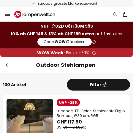
50 Tage kostenlose Retoure
Zum
Sch
Inhalt
Extra Rabatt
springen
Nur
02D 08H 30M 57S
10% Rabatt
ab CHF 149
10% ab CHF 149 & 13% ab CHF 199 extra
auf fast alles
he
Code:
WOW
kopieren
13% Rabatt
ab CHF 199
WOW Week:
Bis zu -70%
auf fast alles*
Outdoor Stehlampen
Ihr Code:
WOW
kopieren
Jetzt einlösen
130 Artikel
Filter
*Ausgenommene Hersteller
UVP -28%
Lucande LED-Solar-Stehleuchte Eligio,
Bambus, Ø 39 cm, RGB
CHF 117.90
UVP
CHF 164.90