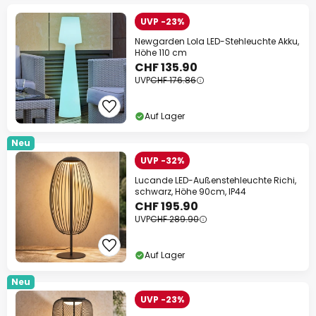
UVP -23%
Newgarden Lola LED-Stehleuchte Akku,
Höhe 110 cm
CHF 135.90
UVP
CHF 176.86
Auf Lager
Neu
UVP -32%
Lucande LED-Außenstehleuchte Richi,
schwarz, Höhe 90cm, IP44
CHF 195.90
UVP
CHF 289.90
Auf Lager
Neu
UVP -23%