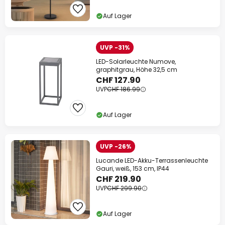
Auf Lager
UVP -31%
LED-Solarleuchte Numove,
graphitgrau, Höhe 32,5 cm
CHF 127.90
UVP
CHF 186.99
Auf Lager
UVP -26%
Lucande LED-Akku-Terrassenleuchte
Gauri, weiß, 153 cm, IP44
CHF 219.90
UVP
CHF 299.90
Auf Lager