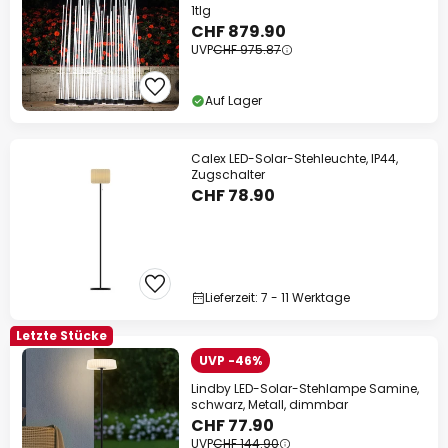
1tlg
CHF 879.90
UVP
CHF 975.87
Auf Lager
Calex LED-Solar-Stehleuchte, IP44,
Zugschalter
CHF 78.90
Lieferzeit: 7 - 11 Werktage
Letzte Stücke
UVP -46%
Lindby LED-Solar-Stehlampe Samine,
schwarz, Metall, dimmbar
CHF 77.90
UVP
CHF 144.90