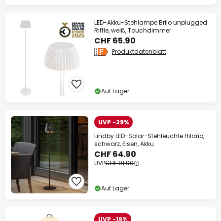
LED-Akku-Stehlampe Brilo unplugged
Riffle, weiß, Touchdimmer
CHF 65.90
Produktdatenblatt
Auf Lager
UVP -29%
Lindby LED-Solar-Stehleuchte Hilario,
schwarz, Eisen, Akku
CHF 64.90
UVP
CHF 91.90
Auf Lager
UVP -19%