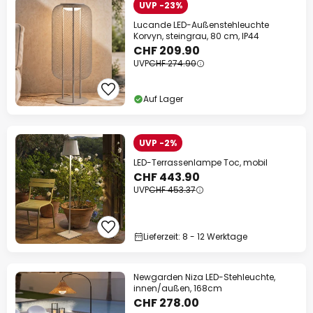
UVP -23%
Lucande LED-Außenstehleuchte
Korvyn, steingrau, 80 cm, IP44
CHF 209.90
UVP
CHF 274.90
Auf Lager
UVP -2%
LED-Terrassenlampe Toc, mobil
CHF 443.90
UVP
CHF 453.37
Lieferzeit: 8 - 12 Werktage
Newgarden Niza LED-Stehleuchte,
innen/außen, 168cm
CHF 278.00