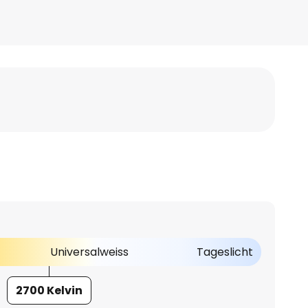
Universalweiss
Tageslicht
2700 Kelvin