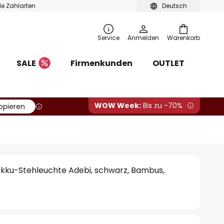
ble Zahlarten
Deutsch
Service
Anmelden
Warenkorb
SALE
Firmenkunden
OUTLET
WOW Week:
Bis zu -70%
opieren
kku-Stehleuchte Adebi, schwarz, Bambus,