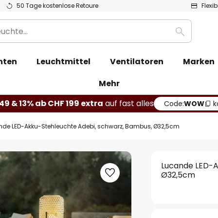
50 Tage kostenlose Retoure
Flexi
Suche
hten
Leuchtmittel
Ventilatoren
Marken
Mehr
49 & 13% ab CHF 199 extra
auf fast alles
Code:
WOW
k
nde LED-Akku-Stehleuchte Adebi, schwarz, Bambus, Ø32,5cm
Lucande LED-A
Ø32,5cm