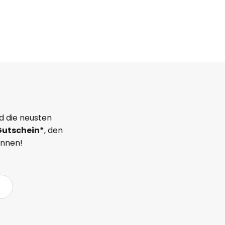
d die neusten
Gutschein*
, den
önnen!