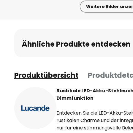
Weitere Bilder anze
Zum
Anfang
der
Bildgalerie
Ähnliche Produkte entdecken
springen
Produktübersicht
Produktdeta
Rustikale LED-Akku-Stehleuch
Dimmfunktion
Entdecken Sie die LED-Akku-Steh
rustikalen Charme und der integr
nur für eine stimmungsvolle Bel