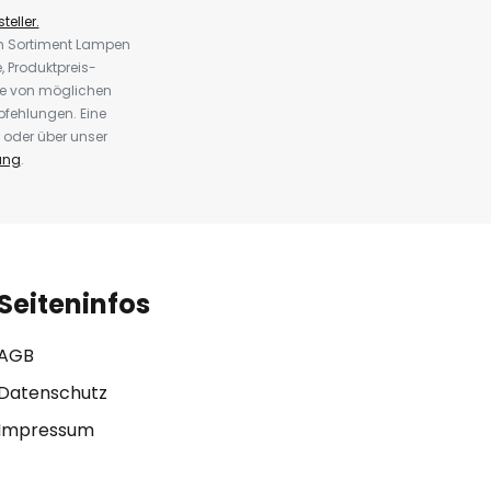
teller.
em Sortiment Lampen
 Produktpreis-
te von möglichen
fehlungen. Eine
 oder über unser
ung
.
Seiteninfos
AGB
Datenschutz
Impressum