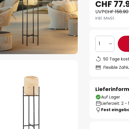
CHF 77.
UVP
CHF 156.90
inkl. MwSt.
1
50 Tage kos
Flexible Zah
Lieferinfor
Auf Lager
Lieferzeit: 2 
Fest eingeb