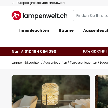
Zum
Europas grösste Markenauswahl
Inhalt
Finden
springen
Sie
Ihre
Innenleuchten
Räume
Aussenleuc
Leuchte...
10% ab CHF 1
Nur
01D 16H 01M 08S
Lampen & Leuchten
Aussenleuchten
Terrassenleuchten
Luca
Zum
Ende
der
Bildgalerie
springen