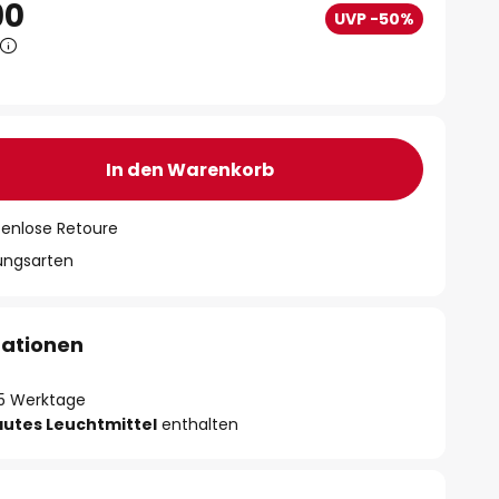
90
UVP -50%
In den Warenkorb
tenlose Retoure
lungsarten
mationen
- 5 Werktage
autes Leuchtmittel
enthalten