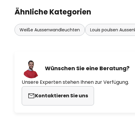
Studio. Er entwickelt innovative 
Ähnliche Kategorien
Experimentieren zeigen, beispiel
Stühle Orchid, Riple und Light Lo
in aller Welt ausgestellt und wur
Weiße Aussenwandleuchten
Louis poulsen Ausse
Designpreis von Bo Bedre geehrt.
zwei Pendelleuchten und Poller
Leuchtenserie Flindt, die er für 
Poulsen aus Dänemark entwarf, 
Bolig Magasinet ausgezeichnet.
Wünschen Sie eine Beratung?
Unsere Experten stehen Ihnen zur Verfügung.
Die seit dem Jahr 1874 bestehen
hat sich den skandinavischen De
Kontaktieren Sie uns
Funktion" zu Eigen gemacht und 
Produktangebot nach Entwürfen
Architekten, wie u. a. Poul Henni
Homann, Verner Panton, Øivind S
ansprechendes Design, das ei