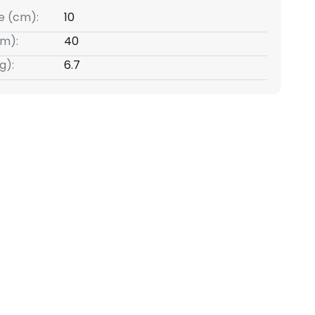
e (cm):
10
m):
40
g):
6.7