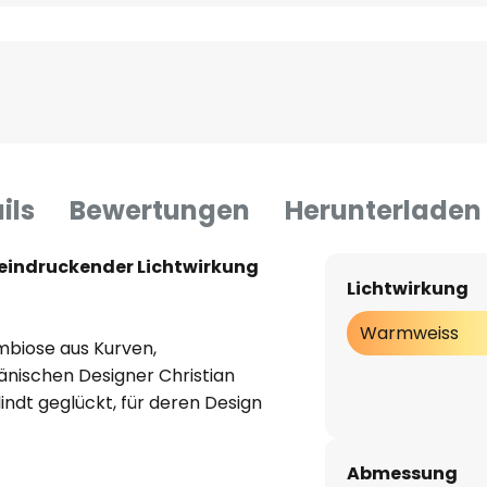
ils
Bewertungen
Herunterladen
eindruckender Lichtwirkung
Lichtwirkung
Warmweiss
mbiose aus Kurven,
änischen Designer Christian
ndt geglückt, für deren Design
re-Technologie, 3D-Druck und
andlampe - eine stilvolle
Abmessung
t -, die bereits in