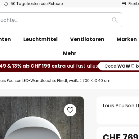
50 Tage kostenlose Retoure
Flexi
Suche
hten
Leuchtmittel
Ventilatoren
Marken
Mehr
49 & 13% ab CHF 199 extra
auf fast alles
Code:
WOW
k
ouis Poulsen LED-Wandleuchte Flindt, weiß, 2.700 K, Ø 40 cm
Louis Poulsen 
CHF 769