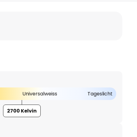
Universalweiss
Tageslicht
2700 Kelvin