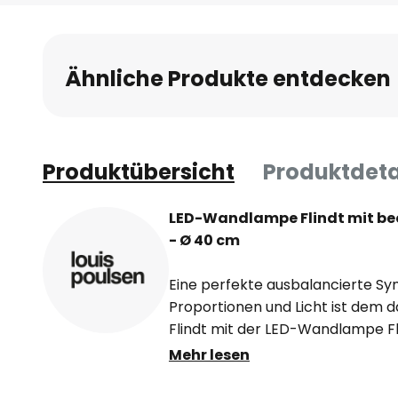
Anfang
der
Bildgalerie
Ähnliche Produkte entdecken
springen
Produktübersicht
Produktdeta
LED-Wandlampe Flindt mit be
- Ø 40 cm
Eine perfekte ausbalancierte Sy
Proportionen und Licht ist dem d
Flindt mit der LED-Wandlampe Fli
er eine Kombination aus Softwa
Mehr lesen
Metalldruckguss einsetzte. Die W
Ergänzung der Leuchtenserie Flind