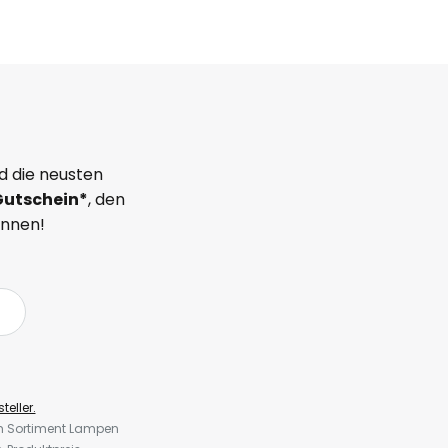
d die neusten
Gutschein*
, den
önnen!
teller.
em Sortiment Lampen