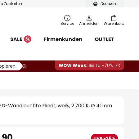
ble Zahlarten
Deutsch
Service
Anmelden
Warenkorb
SALE
Firmenkunden
OUTLET
WOW Week:
Bis zu -70%
opieren
LED-Wandleuchte Flindt, weiß, 2.700 K, Ø 40 cm
.90
UVP -26%