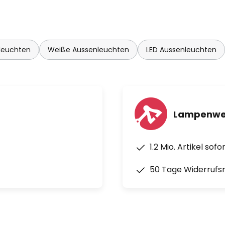
Möbel, die seinen Mut zum
sweise seine skulpturellen
unger. Er hat bereits auf Messen
de u. a. im Jahr 2005 mit dem
nleuchten
Weiße Aussenleuchten
LED Aussenleuchten
 Die bisher aus Stehleuchte,
leuchte bestehende
den Leuchtenhersteller Louis
wurde mit dem Designpreis
Lampenwel
de Leuchtenfirma Louis Poulsen
1.2 Mio. Artikel sof
signgrundsatz "Form folgt
steht mit ihrem
50 Tage Widerrufs
 bekannter Designer und
ngsen, Arne Jacobsen, Alfred
laatto, für einfaches und
ne angenehme Atmosphäre