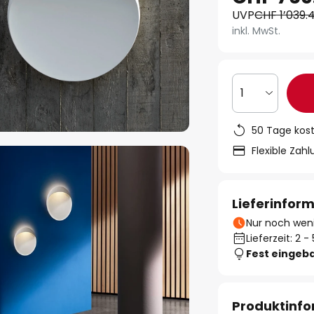
UVP
CHF 1’039.
inkl. MwSt.
1
50 Tage kos
Flexible Zah
Lieferinfor
Nur noch weni
Lieferzeit: 2 
Fest eingeb
Produktinf