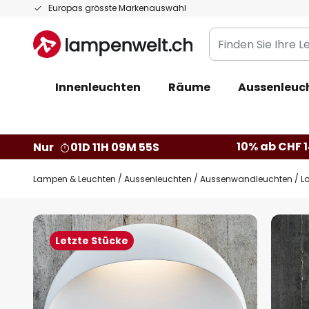
Zum
Europas grösste Markenauswahl
Inhalt
Finden
springen
Sie
Ihre
Innenleuchten
Räume
Aussenleuc
Leuchte...
10% ab CHF 1
Nur
01D 11H 09M 54S
Lampen & Leuchten
Aussenleuchten
Aussenwandleuchten
L
Zum
Ende
Letzte Stücke
der
Bildgalerie
springen