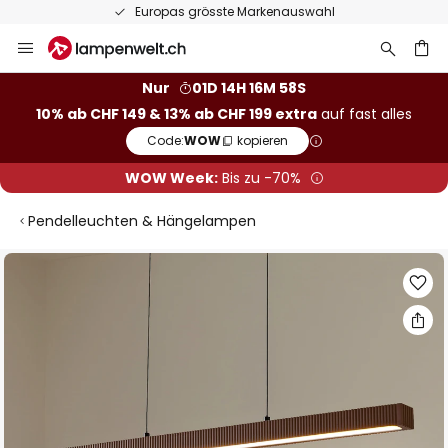
Europas grösste Markenauswahl
Zum
Inhalt
springen
Nur
01D 14H 16M 57S
10% ab CHF 149 & 13% ab CHF 199 extra
auf fast alles
he
Code:
WOW
kopieren
WOW Week:
Bis zu -70%
Pendelleuchten & Hängelampen
Zum
Ende
der
Bildgalerie
springen