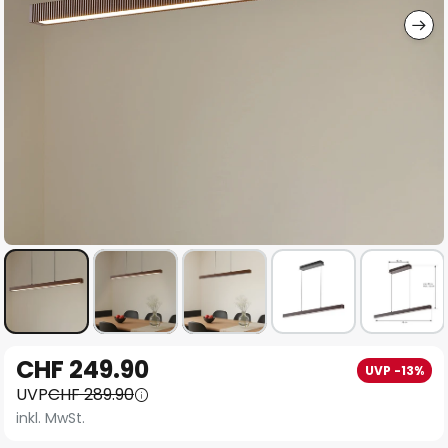
Zum
CHF 249.90
UVP -13%
Anfang
UVP
CHF 289.90
der
inkl. MwSt.
Bildgalerie