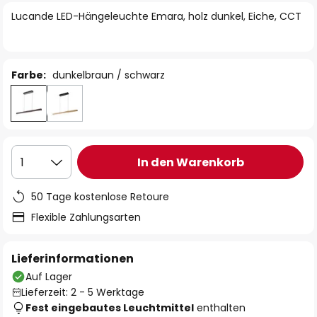
springen
Lucande LED-Hängeleuchte Emara, holz dunkel, Eiche, CCT
Farbe:
dunkelbraun / schwarz
In den Warenkorb
1
50 Tage kostenlose Retoure
Flexible Zahlungsarten
Lieferinformationen
Auf Lager
Lieferzeit: 2 - 5 Werktage
Fest eingebautes Leuchtmittel
enthalten