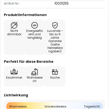
Artikel Nr.:
10031255
Produktinformationen
Nicht
Energieeffiz
Lucande –
dimmbar
ient und
bis zu 5
langlebig
Jahre
Garantie
(siehe
Herstellera
ngaben)
Perfekt für diese Bereiche
Esszimmer
Wohnberei
Küche
ch
Lichtwirkung
Warmweiss
Universalweiss
Tageslicht