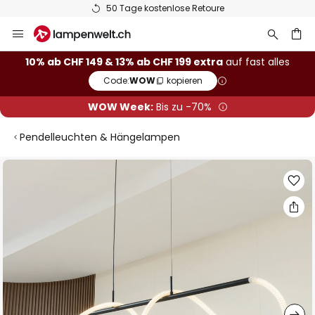
50 Tage kostenlose Retoure
Zum
Inhalt
springen
10% ab CHF 149 & 13% ab CHF 199 extra
auf fast alles
Code:
WOW
kopieren
he
WOW Week:
Bis zu -70%
Pendelleuchten & Hängelampen
Zum
Ende
der
Bildgalerie
springen