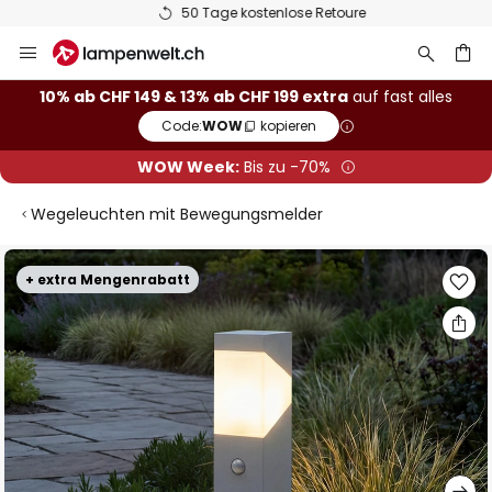
50 Tage kostenlose Retoure
Zum
Inhalt
springen
10% ab CHF 149 & 13% ab CHF 199 extra
auf fast alles
Code:
WOW
kopieren
he
WOW Week:
Bis zu -70%
Wegeleuchten mit Bewegungsmelder
Zum
+ extra Mengenrabatt
Ende
der
Bildgalerie
springen