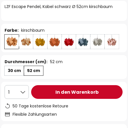
springen
LZF Escape Pendel, Kabel schwarz Ø 52cm kirschbaum
Farbe:
kirschbaum
Durchmesser (cm):
52 cm
30 cm
52 cm
In den Warenkorb
1
50 Tage kostenlose Retoure
Flexible Zahlungsarten