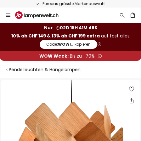
Europas grösste Markenauswahl
Zum
Inhalt
springen
Nur
02D 18H 41M 47S
10% ab CHF 149 & 13% ab CHF 199 extra
auf fast alles
he
Code:
WOW
kopieren
WOW Week:
Bis zu -70%
Pendelleuchten & Hängelampen
Zum
Ende
der
Bildgalerie
springen