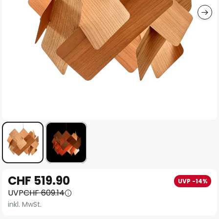
Zum
CHF 519.90
UVP -14%
Anfang
UVP
CHF 609.14
der
inkl. MwSt.
Bildgalerie