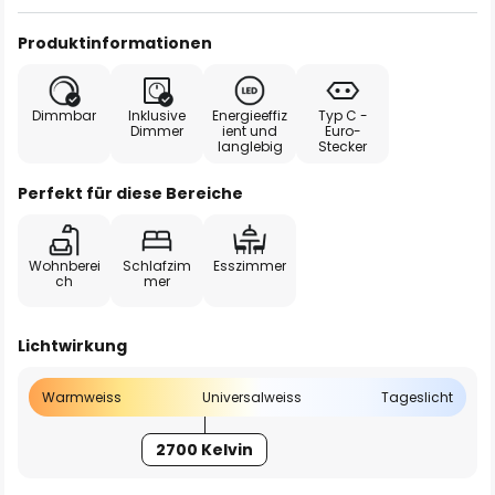
Produktinformationen
Dimmbar
Inklusive
Energieeffiz
Typ C -
Dimmer
ient und
Euro-
langlebig
Stecker
Perfekt für diese Bereiche
Wohnberei
Schlafzim
Esszimmer
ch
mer
Lichtwirkung
Warmweiss
Universalweiss
Tageslicht
2700 Kelvin