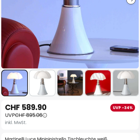
Zum
CHF 589.90
UVP -34%
Anfang
UVP
CHF 895.06
der
inkl. MwSt.
Bildgalerie
springen
Martinelli Luce Minipipistrello Tischleuchte weiß