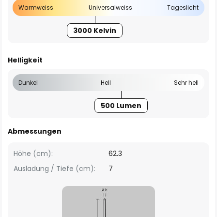
Warmweiss
Universalweiss
Tageslicht
3000 Kelvin
Helligkeit
Dunkel
Hell
Sehr hell
500 Lumen
Abmessungen
Höhe (cm):
62.3
Ausladung / Tiefe (cm):
7