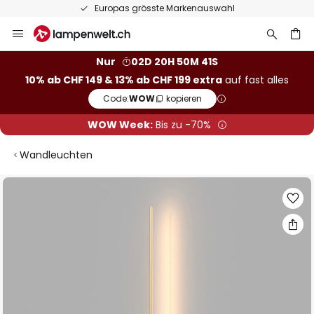
Europas grösste Markenauswahl
Zum
Inhalt
springen
Nur
02D 20H 50M 41S
10% ab CHF 149 & 13% ab CHF 199 extra
auf fast alles
he
Code:
WOW
kopieren
WOW Week:
Bis zu -70%
Wandleuchten
Zum
Ende
der
Bildgalerie
springen