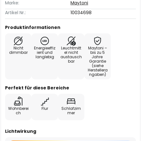
Marke:
Maytoni
Artikel Nr.:
10034698
Produktinformationen
Nicht
Energieeffiz
Leuchtmitt
Maytoni –
dimmbar
ient und
el nicht
bis zu 5
langlebig
austausch
Jahre
bar
Garantie
(siehe
Herstellera
ngaben)
Perfekt für diese Bereiche
Wohnberei
Flur
Schlafzim
ch
mer
Lichtwirkung