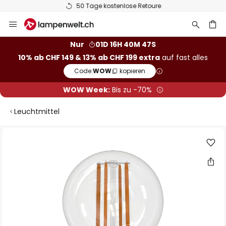
50 Tage kostenlose Retoure
Zum
Inhalt
springen
Nur
01D 16H 40M 47S
10% ab CHF 149 & 13% ab CHF 199 extra
auf fast alles
he
Code:
WOW
kopieren
WOW Week:
Bis zu -70%
Leuchtmittel
Zum
Ende
der
Bildgalerie
springen