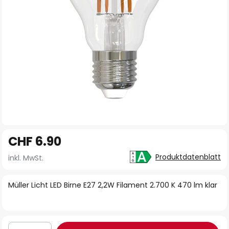
Zum
CHF 6.90
Anfang
der
Produktdatenblatt
inkl. MwSt.
Bildgalerie
springen
Müller Licht LED Birne E27 2,2W Filament 2.700 K 470 lm klar