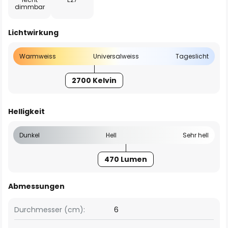
dimmbar
Lichtwirkung
Warmweiss
Universalweiss
Tageslicht
2700 Kelvin
Helligkeit
Dunkel
Hell
Sehr hell
470 Lumen
Abmessungen
Durchmesser (cm):
6