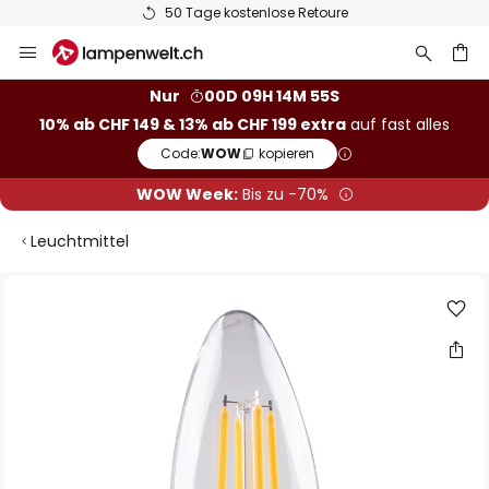
50 Tage kostenlose Retoure
Zum
Inhalt
springen
Nur
00D 09H 14M 55S
10% ab CHF 149 & 13% ab CHF 199 extra
auf fast alles
he
Code:
WOW
kopieren
WOW Week:
Bis zu -70%
Leuchtmittel
Zum
Ende
der
Bildgalerie
springen