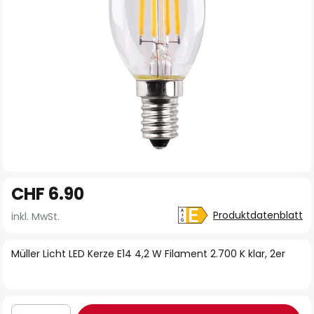
Zum
CHF 6.90
Anfang
der
Produktdatenblatt
inkl. MwSt.
Bildgalerie
springen
Müller Licht LED Kerze E14 4,2 W Filament 2.700 K klar, 2er