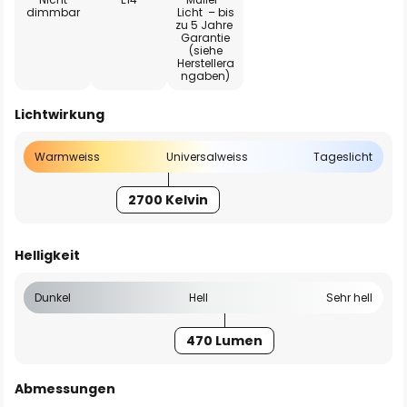
dimmbar
Licht – bis
zu 5 Jahre
Garantie
(siehe
Herstellera
ngaben)
Lichtwirkung
Warmweiss
Universalweiss
Tageslicht
2700 Kelvin
Helligkeit
Dunkel
Hell
Sehr hell
470 Lumen
Abmessungen