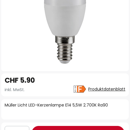
Zum
CHF 5.90
Anfang
der
Produktdatenblatt
inkl. MwSt.
Bildgalerie
springen
Müller Licht LED-Kerzenlampe E14 5,5W 2.700K Ra90