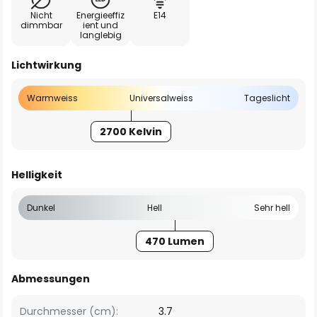
Nicht
Energieeffiz
E14
dimmbar
ient und
langlebig
Lichtwirkung
Warmweiss
Universalweiss
Tageslicht
2700 Kelvin
Helligkeit
Dunkel
Hell
Sehr hell
470 Lumen
Abmessungen
Durchmesser (cm):
3.7