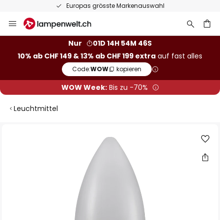
Europas grösste Markenauswahl
Zum
Inhalt
springen
Nur
01D 14H 54M 46S
10% ab CHF 149 & 13% ab CHF 199 extra
auf fast alles
he
Code:
WOW
kopieren
WOW Week:
Bis zu -70%
Leuchtmittel
Zum
Ende
der
Bildgalerie
springen