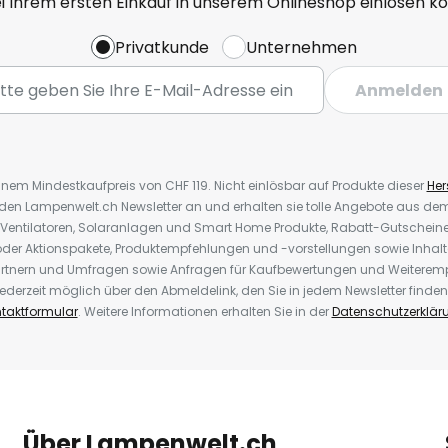
ei Ihrem ersten Einkauf in unserem Onlineshop einlösen k
Privatkunde
Unternehmen
Anmelden
inem Mindestkaufpreis von CHF 119. Nicht einlösbar auf Produkte dieser
Hers
r den Lampenwelt.ch Newsletter an und erhalten sie tolle Angebote aus d
 Ventilatoren, Solaranlagen und Smart Home Produkte, Rabatt-Gutscheine,
der Aktionspakete, Produktempfehlungen und -vorstellungen sowie Inhal
rtnern und Umfragen sowie Anfragen für Kaufbewertungen und Weiteremp
ederzeit möglich über den Abmeldelink, den Sie in jedem Newsletter finden
taktformular
. Weitere Informationen erhalten Sie in der
Datenschutzerklär
Über Lampenwelt.ch