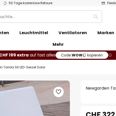
50 Tage kostenlose Retoure
Flexi
Suche
hten
Leuchtmittel
Ventilatoren
Marken
Mehr
CHF 199 extra
auf fast alles
Code:
WOW
kopieren
 Tarida Sit LED-Sessel Solar
Newgarden Tari
CHF 322