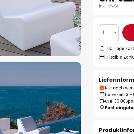
inkl. MwSt.
1
50 Tage kos
Flexible Zah
Lieferinfor
Nur noch weni
Lieferzeit: 3 
CHF 39.00
Spe
Fest eingeb
Produktinf