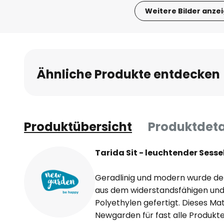
Weitere Bilder anze
Zum
Anfang
der
Bildgalerie
Ähnliche Produkte entdecken
springen
Produktübersicht
Produktdeta
Tarida Sit - leuchtender Sesse
Geradlinig und modern wurde der
aus dem widerstandsfähigen und
Polyethylen gefertigt. Dieses Mat
Newgarden für fast alle Produkte 