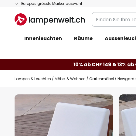
Zum
Europas grösste Markenauswahl
Inhalt
Finden
springen
Sie
Ihre
Innenleuchten
Räume
Aussenleuc
Leuchte...
10% ab CHF 149 & 13% ab 
Lampen & Leuchten
Möbel & Wohnen
Gartenmöbel
Newgarden
Zum
Ende
der
Bildgalerie
springen