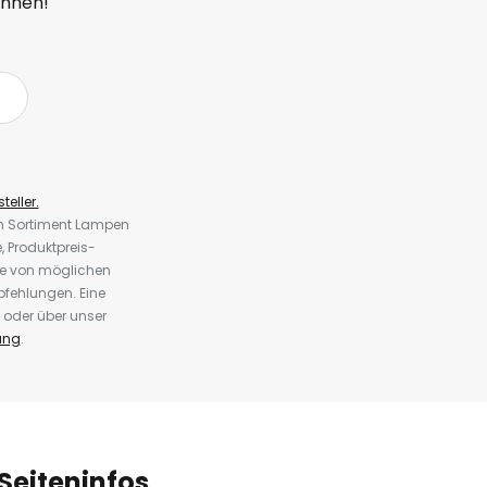
önnen!
teller.
em Sortiment Lampen
 Produktpreis-
te von möglichen
fehlungen. Eine
 oder über unser
ung
.
Seiteninfos