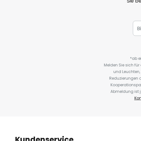
Sie b
*ab e
Melden Sie sich fü
und Leuchten,
Reduzierungen o
Kooperationspa
Abmeldung ist j
Kon
Kundenservice