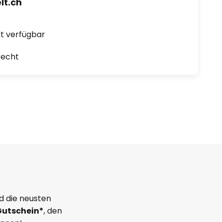
t.ch
ort verfügbar
recht
d die neusten
Gutschein*
, den