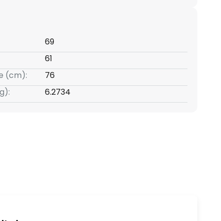
69
61
e (cm):
76
g):
6.2734