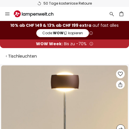
50 Tage kostenlose Retoure
Zum
Inhalt
springen
10% ab CHF 149 & 13% ab CHF 199 extra
auf fast alles
Code:
WOW
kopieren
he
WOW Week:
Bis zu -70%
Tischleuchten
Zum
Ende
der
Bildgalerie
springen