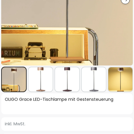
Zum
OLIGO Grace LED-Tischlampe mit Gestensteuerung
Anfang
der
Bildgalerie
inkl. MwSt.
springen