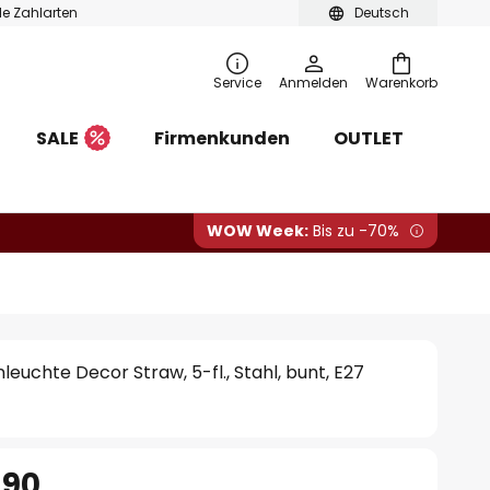
ble Zahlarten
Deutsch
Service
Anmelden
Warenkorb
SALE
Firmenkunden
OUTLET
WOW Week:
Bis zu -70%
uchte Decor Straw, 5-fl., Stahl, bunt, E27
.90