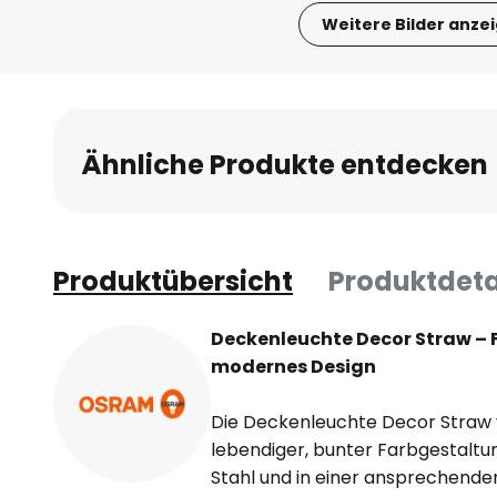
Weitere Bilder anze
Zum
Anfang
der
Bildgalerie
Ähnliche Produkte entdecken
springen
Produktübersicht
Produktdeta
Deckenleuchte Decor Straw – Fa
modernes Design
Die Deckenleuchte Decor Straw 
lebendiger, bunter Farbgestaltu
Stahl und in einer ansprechende