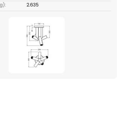
g):
2.635