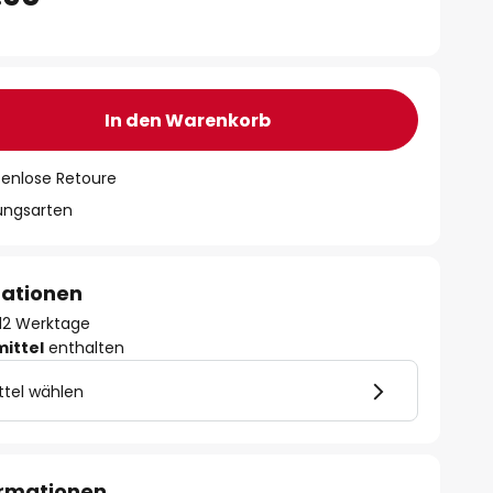
In den Warenkorb
tenlose Retoure
lungsarten
mationen
- 12 Werktage
mittel
enthalten
ttel wählen
ormationen