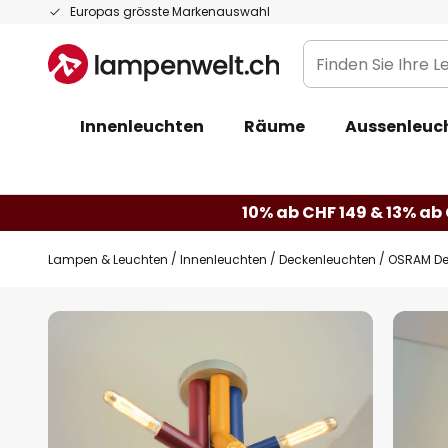
Zum
Europas grösste Markenauswahl
Inhalt
Finden
springen
Sie
Ihre
Innenleuchten
Räume
Aussenleuc
Leuchte...
10% ab CHF 149 & 13% ab 
Lampen & Leuchten
Innenleuchten
Deckenleuchten
OSRAM Deck
Zum
Ende
der
Bildgalerie
springen