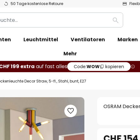
50 Tage kostenlose Retoure
Flexi
Suche
hten
Leuchtmittel
Ventilatoren
Marken
Mehr
CHF 199 extra
auf fast alles
Code:
WOW
kopieren
enleuchte Decor Straw, 5-fl., Stahl, bunt, E27
OSRAM Deckenle
CHF 154