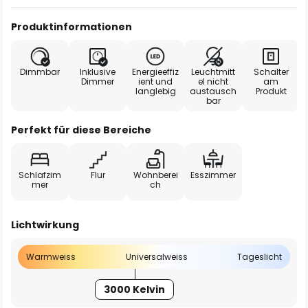
Produktinformationen
Dimmbar
Inklusive
Energieeffiz
Leuchtmitt
Schalter
Dimmer
ient und
el nicht
am
langlebig
austausch
Produkt
bar
Perfekt für diese Bereiche
Schlafzim
Flur
Wohnberei
Esszimmer
mer
ch
Lichtwirkung
Warmweiss
Universalweiss
Tageslicht
3000 Kelvin