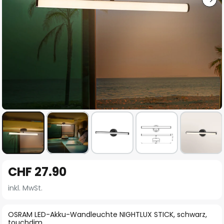
Zum
CHF 27.90
Anfang
der
inkl. MwSt.
Bildgalerie
springen
OSRAM LED-Akku-Wandleuchte NIGHTLUX STICK, schwarz,
touchdim