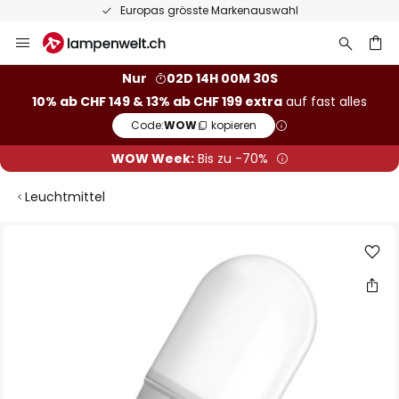
Europas grösste Markenauswahl
Zum
Inhalt
springen
Nur
02D 14H 00M 29S
10% ab CHF 149 & 13% ab CHF 199 extra
auf fast alles
he
Code:
WOW
kopieren
WOW Week:
Bis zu -70%
Leuchtmittel
Zum
Ende
der
Bildgalerie
springen