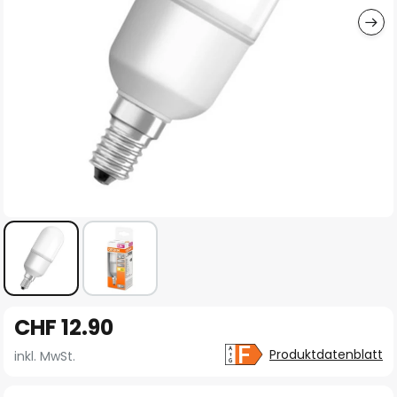
Zum
CHF 12.90
Anfang
der
Produktdatenblatt
inkl. MwSt.
Bildgalerie