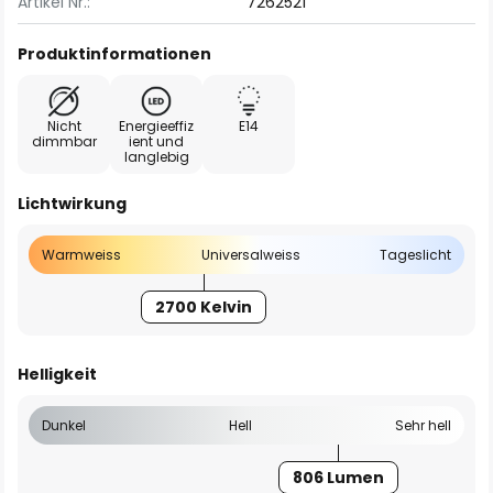
Artikel Nr.:
7262521
Produktinformationen
Nicht
Energieeffiz
E14
dimmbar
ient und
langlebig
Lichtwirkung
Warmweiss
Universalweiss
Tageslicht
2700 Kelvin
Helligkeit
Dunkel
Hell
Sehr hell
806 Lumen