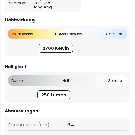
dimmbar
ient und
langlebig
Lichtwirkung
Warmweiss
Universalweiss
Tageslicht
2700 Kelvin
Helligkeit
Dunkel
Hell
Sehr hell
250 Lumen
Abmessungen
Durchmesser (cm):
6.4