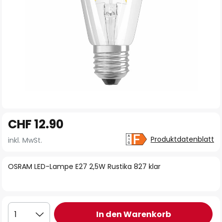
Zum
CHF 12.90
Anfang
der
Produktdatenblatt
inkl. MwSt.
Bildgalerie
springen
OSRAM LED-Lampe E27 2,5W Rustika 827 klar
In den Warenkorb
1