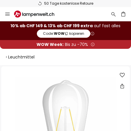
50 Tage kostenlose Retoure
Zum
Inhalt
springen
10% ab CHF 149 & 13% ab CHF 199 extra
auf fast alles
Code:
WOW
kopieren
he
WOW Week:
Bis zu -70%
Leuchtmittel
Zum
Ende
der
Bildgalerie
springen