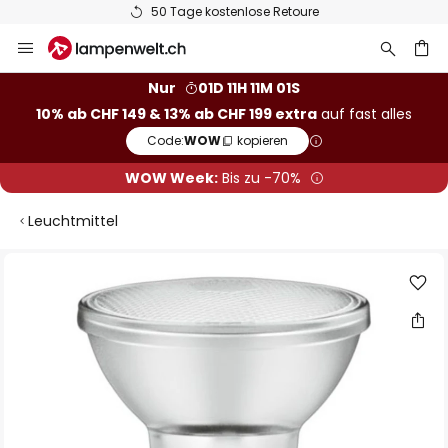
50 Tage kostenlose Retoure
Zum
Inhalt
springen
Nur
01D 11H 11M 01S
10% ab CHF 149 & 13% ab CHF 199 extra
auf fast alles
he
Code:
WOW
kopieren
WOW Week:
Bis zu -70%
Leuchtmittel
Zum
Ende
der
Bildgalerie
springen