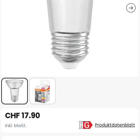
Zum
CHF 17.90
Anfang
der
Produktdatenblatt
inkl. MwSt.
Bildgalerie