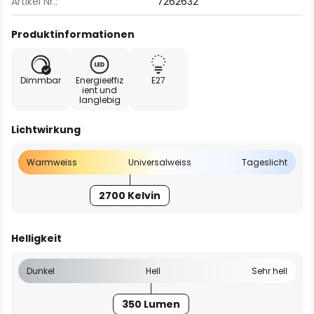
Artikel Nr.:
7262632
Produktinformationen
Dimmbar
Energieeffiz
E27
ient und
langlebig
Lichtwirkung
Warmweiss
Universalweiss
Tageslicht
2700 Kelvin
Helligkeit
Dunkel
Hell
Sehr hell
350 Lumen