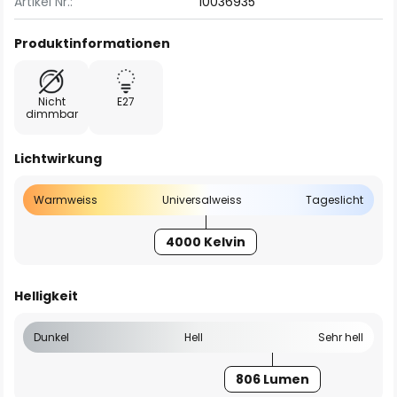
Artikel Nr.:
10036935
Produktinformationen
Nicht
E27
dimmbar
Lichtwirkung
Warmweiss
Universalweiss
Tageslicht
4000 Kelvin
Helligkeit
Dunkel
Hell
Sehr hell
806 Lumen