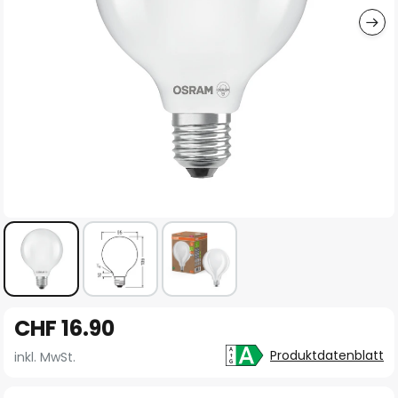
Zum
CHF 16.90
Anfang
der
Produktdatenblatt
inkl. MwSt.
Bildgalerie