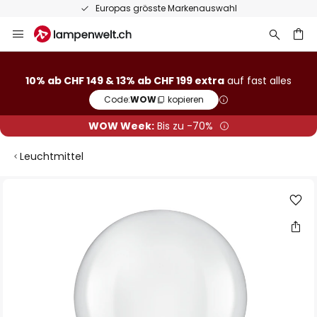
Europas grösste Markenauswahl
Zum
Inhalt
springen
10% ab CHF 149 & 13% ab CHF 199 extra
auf fast alles
he
Code:
WOW
kopieren
WOW Week:
Bis zu -70%
Leuchtmittel
Zum
Ende
der
Bildgalerie
springen