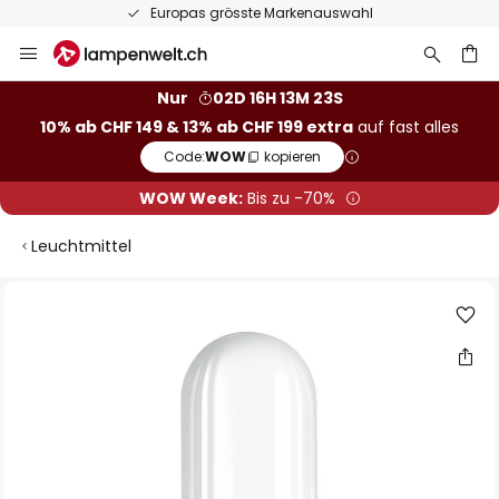
Europas grösste Markenauswahl
Zum
Inhalt
springen
Nur
02D 16H 13M 22S
10% ab CHF 149 & 13% ab CHF 199 extra
auf fast alles
he
Code:
WOW
kopieren
WOW Week:
Bis zu -70%
Leuchtmittel
Zum
Ende
der
Bildgalerie
springen