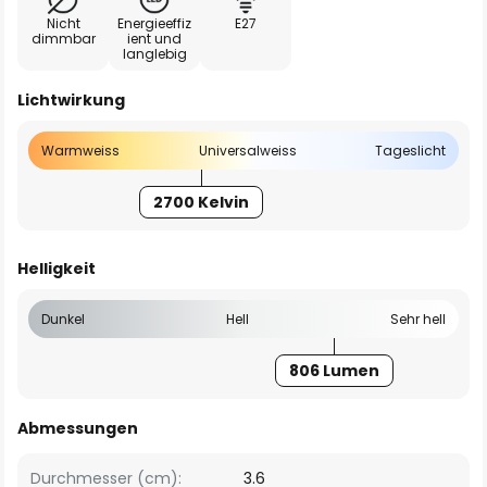
Nicht
Energieeffiz
E27
dimmbar
ient und
langlebig
Lichtwirkung
Warmweiss
Universalweiss
Tageslicht
2700 Kelvin
Helligkeit
Dunkel
Hell
Sehr hell
806 Lumen
Abmessungen
Durchmesser (cm):
3.6