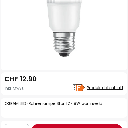
Zum
CHF 12.90
Anfang
der
Produktdatenblatt
inkl. MwSt.
Bildgalerie
springen
OSRAM LED-Röhrenlampe Star E27 8W warmweiß