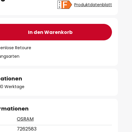
Produktdatenblatt
In den Warenkorb
tenlose Retoure
lungsarten
mationen
- 10 Werktage
ormationen
OSRAM
7262583