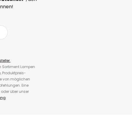
önnen!
teller.
em Sortiment Lampen
 Produktpreis-
te von möglichen
fehlungen. Eine
 oder über unser
ung
.