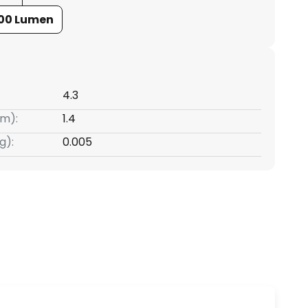
00 Lumen
4.3
m):
1.4
g):
0.005