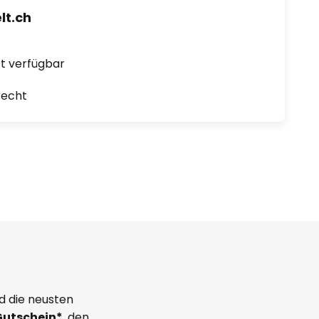
t.ch
ort verfügbar
recht
d die neusten
Gutschein*
, den