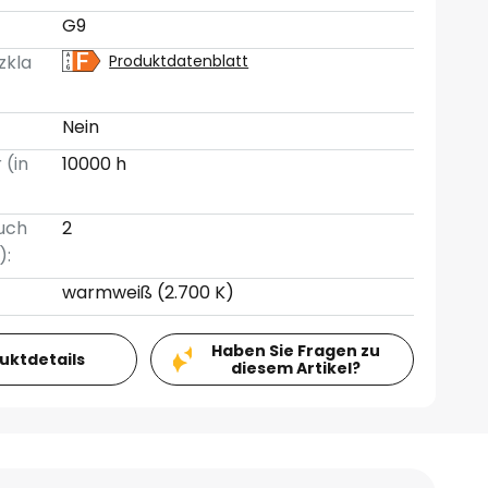
G9
zkla
Produktdatenblatt
Nein
 (in
10000 h
uch
2
):
warmweiß (2.700 K)
Haben Sie Fragen zu
duktdetails
diesem Artikel?