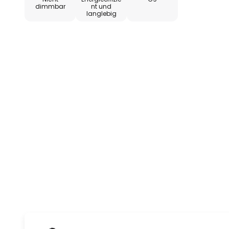
dimmbar
nt und
langlebig