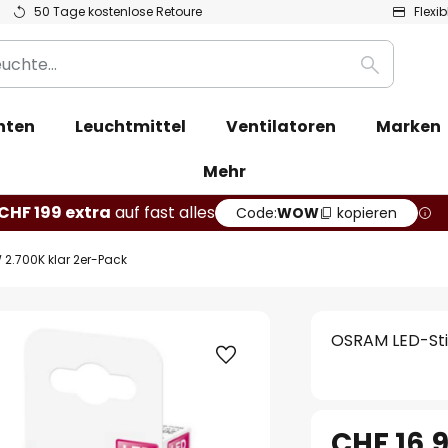
50 Tage kostenlose Retoure
Flexi
Suche
hten
Leuchtmittel
Ventilatoren
Marken
Mehr
CHF 199 extra
auf fast alles
Code:
WOW
kopieren
 2.700K klar 2er-Pack
OSRAM LED-Stif
CHF 16.