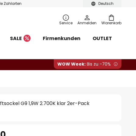
ble Zahlarten
Deutsch
Service
Anmelden
Warenkorb
SALE
Firmenkunden
OUTLET
WOW Week:
Bis zu -70%
tsockel G9 1,9W 2.700K klar 2er-Pack
90