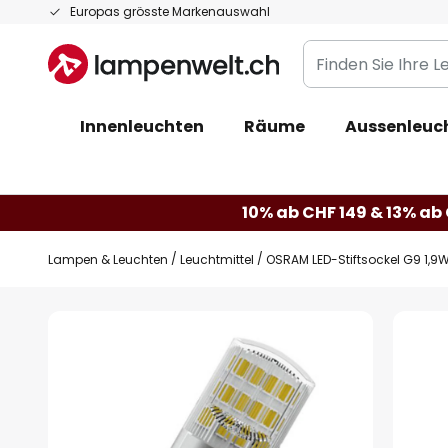
Zum
Europas grösste Markenauswahl
Inhalt
Finden
springen
Sie
Ihre
Innenleuchten
Räume
Aussenleuc
Leuchte...
10% ab CHF 149 & 13% ab 
Lampen & Leuchten
Leuchtmittel
OSRAM LED-Stiftsockel G9 1,9W
Zum
Ende
der
Bildgalerie
springen