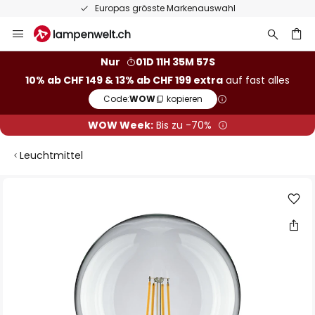
Europas grösste Markenauswahl
Zum
Inhalt
springen
Nur
01D 11H 35M 56S
10% ab CHF 149 & 13% ab CHF 199 extra
auf fast alles
he
Code:
WOW
kopieren
WOW Week:
Bis zu -70%
Leuchtmittel
Zum
Ende
der
Bildgalerie
springen