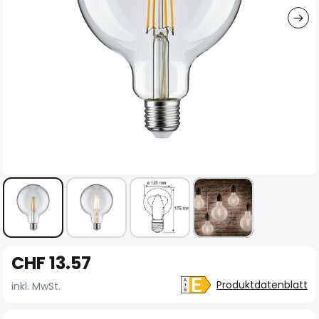
Zum
CHF 13.57
Anfang
der
Produktdatenblatt
inkl. MwSt.
Bildgalerie