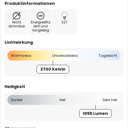
Produktinformationen
Nicht
Energieeffiz
E27
dimmbar
ient und
langlebig
Lichtwirkung
Warmweiss
Universalweiss
Tageslicht
2700 Kelvin
Helligkeit
Dunkel
Hell
Sehr hell
1055 Lumen