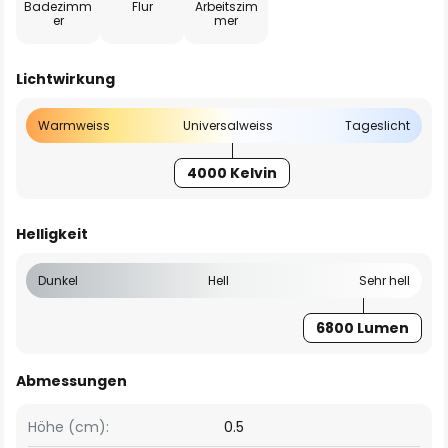
Badezimm
Flur
Arbeitszim
er
mer
Lichtwirkung
Warmweiss
Universalweiss
Tageslicht
4000 Kelvin
Helligkeit
Dunkel
Hell
Sehr hell
6800 Lumen
Abmessungen
Höhe (cm):
0.5