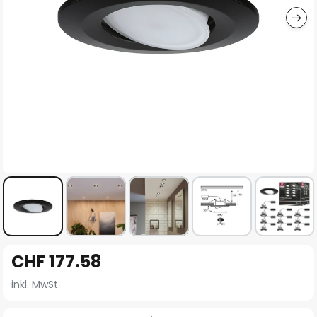
Zum
CHF 177.58
Anfang
der
inkl. MwSt.
Bildgalerie