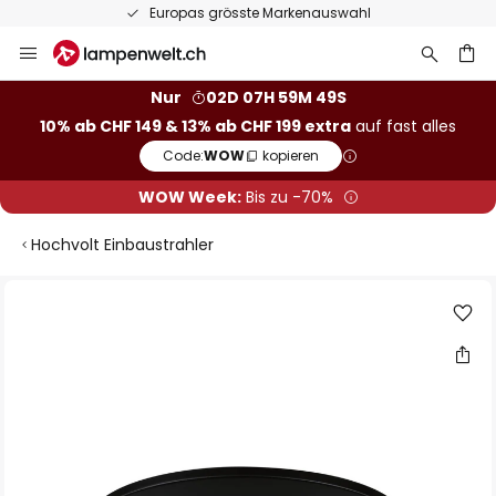
Europas grösste Markenauswahl
Zum
Inhalt
springen
Nur
02D 07H 59M 48S
10% ab CHF 149 & 13% ab CHF 199 extra
auf fast alles
he
Code:
WOW
kopieren
WOW Week:
Bis zu -70%
Hochvolt Einbaustrahler
Zum
Ende
der
Bildgalerie
springen