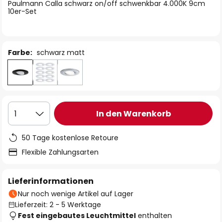
springen
Paulmann Calla schwarz on/off schwenkbar 4.000K 9cm
10er-Set
Farbe:
schwarz matt
In den Warenkorb
1
50 Tage kostenlose Retoure
Flexible Zahlungsarten
Lieferinformationen
Nur noch wenige Artikel auf Lager
Lieferzeit: 2 - 5 Werktage
Fest eingebautes Leuchtmittel
enthalten