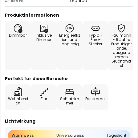
Artikel Nr.:
7601400
Produktinformationen
Dimmbar
Inklusive
Energieeffiz
Typ C -
Paulmann
Dimmer
ient und
Euro-
- 5 Jahre
langlebig
Stecker
Produktgar
antie,
ausgeno
mmen
Leuchtmitt
el
Perfekt für diese Bereiche
Wohnberei
Flur
Schlafzim
Esszimmer
ch
mer
Lichtwirkung
Warmweiss
Universalweiss
Tageslicht