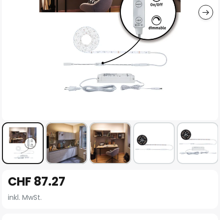
Zum
CHF 87.27
Anfang
der
inkl. MwSt.
Bildgalerie