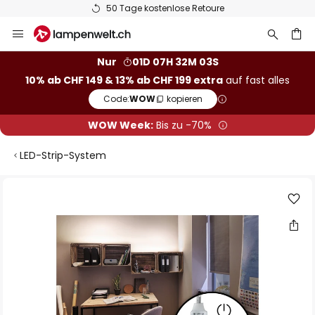
50 Tage kostenlose Retoure
Zum
Inhalt
springen
Nur
01D 07H 32M 02S
10% ab CHF 149 & 13% ab CHF 199 extra
auf fast alles
he
Code:
WOW
kopieren
WOW Week:
Bis zu -70%
LED-Strip-System
Zum
Ende
der
Bildgalerie
springen