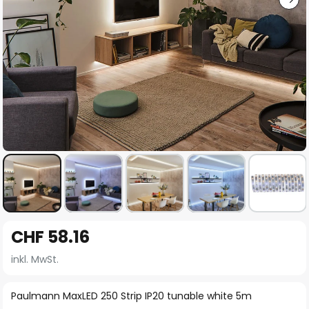
Zum
CHF 58.16
Anfang
der
inkl. MwSt.
Bildgalerie
springen
Paulmann MaxLED 250 Strip IP20 tunable white 5m