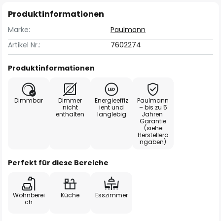
Produktinformationen
Marke:
Paulmann
Artikel Nr.:
7602274
Produktinformationen
Dimmbar
Dimmer
Energieeffiz
Paulmann
nicht
ient und
– bis zu 5
enthalten
langlebig
Jahren
Garantie
(siehe
Herstellera
ngaben)
Perfekt für diese Bereiche
Wohnberei
Küche
Esszimmer
ch