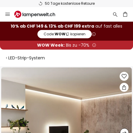
50 Tage kostenlose Retoure
Zum
Inhalt
springen
10% ab CHF 149 & 13% ab CHF 199 extra
auf fast alles
Code:
WOW
kopieren
he
WOW Week:
Bis zu -70%
LED-Strip-System
Zum
Ende
der
Bildgalerie
springen