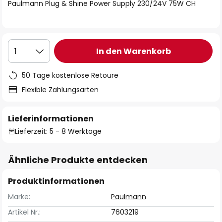
springen
Paulmann Plug & Shine Power Supply 230/24V 75W CH
In den Warenkorb
1
50 Tage kostenlose Retoure
Flexible Zahlungsarten
Lieferinformationen
Lieferzeit: 5 - 8 Werktage
Ähnliche Produkte entdecken
Produktinformationen
Marke:
Paulmann
Artikel Nr.:
7603219