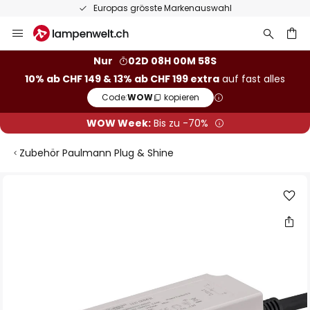
Europas grösste Markenauswahl
Zum
Inhalt
springen
Nur
02D 08H 00M 57S
10% ab CHF 149 & 13% ab CHF 199 extra
auf fast alles
he
Code:
WOW
kopieren
WOW Week:
Bis zu -70%
Zubehör Paulmann Plug & Shine
Zum
Ende
der
Bildgalerie
springen