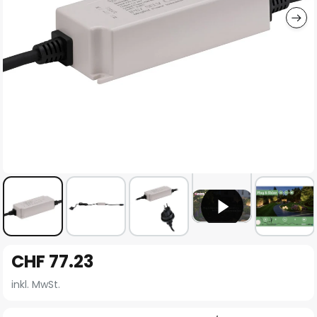
Zum
CHF 77.23
Anfang
der
inkl. MwSt.
Bildgalerie