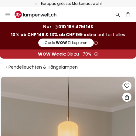
Europas grösste Markenauswahl
Zum
Inhalt
springen
Nur
01D 16H 47M 13S
10% ab CHF 149 & 13% ab CHF 199 extra
auf fast alles
he
Code:
WOW
kopieren
WOW Week:
Bis zu -70%
Pendelleuchten & Hängelampen
Zum
Ende
der
Bildgalerie
springen