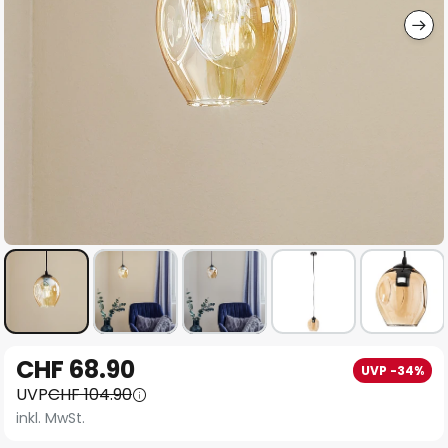
Zum
CHF 68.90
UVP -34%
Anfang
UVP
CHF 104.90
der
inkl. MwSt.
Bildgalerie