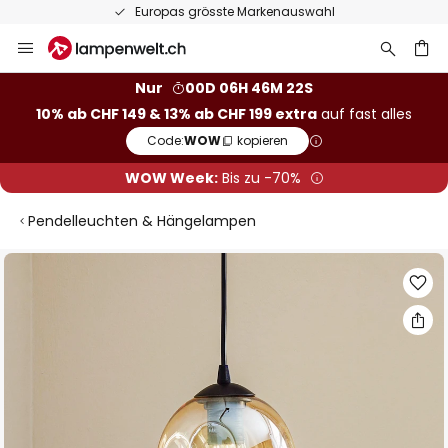
Europas grösste Markenauswahl
Zum
Inhalt
springen
Nur
00D 06H 46M 21S
10% ab CHF 149 & 13% ab CHF 199 extra
auf fast alles
he
Code:
WOW
kopieren
WOW Week:
Bis zu -70%
Pendelleuchten & Hängelampen
Zum
Ende
der
Bildgalerie
springen