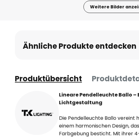
Weitere Bilder anze
Zum
Anfang
der
Bildgalerie
Ähnliche Produkte entdecken
springen
Produktübersicht
Produktdeta
Lineare Pendelleuchte Ballo – E
Lichtgestaltung
Die Pendelleuchte Ballo vereint 
einem harmonischen Design, das 
Farbgebung besticht. Mit ihrer 