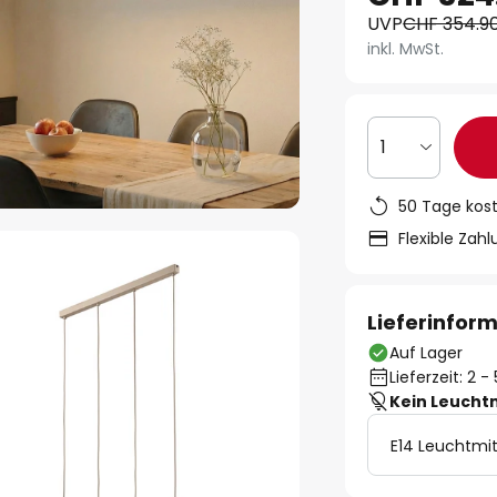
UVP
CHF 354.9
inkl. MwSt.
1
50 Tage kos
Flexible Zah
Lieferinfor
Auf Lager
Lieferzeit: 2 
Kein Leucht
E14 Leuchtmit