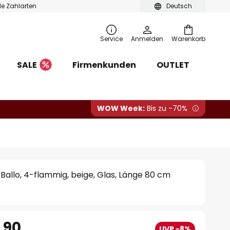
ble Zahlarten
Deutsch
Service
Anmelden
Warenkorb
SALE
Firmenkunden
OUTLET
WOW Week:
Bis zu -70%
Ballo, 4-flammig, beige, Glas, Länge 80 cm
.90
UVP -8%