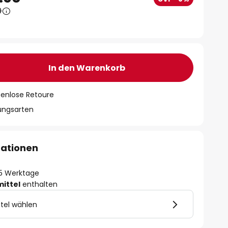
0
In den Warenkorb
tenlose Retoure
lungsarten
mationen
- 5 Werktage
mittel
enthalten
tel wählen