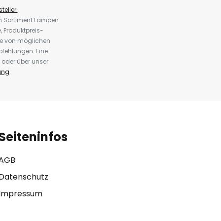
teller.
em Sortiment Lampen
 Produktpreis-
te von möglichen
fehlungen. Eine
 oder über unser
ung
.
Seiteninfos
AGB
Datenschutz
Impressum