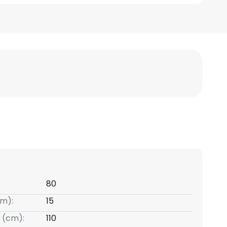
80
m):
15
 (cm):
110