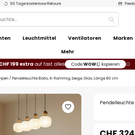
50 Tage kostenlose Retoure
Flexi
Suche
hten
Leuchtmittel
Ventilatoren
Marken
Mehr
CHF 199 extra
auf fast alles
Code:
WOW
kopieren
mpen
Pendelleuchte Ballo, 4-flammig, beige, Glas, Länge 80 cm
Pendelleuchte 
CHF 324