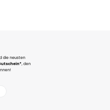
d die neusten
Gutschein*
, den
önnen!