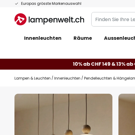
Zum
Europas grösste Markenauswahl
Inhalt
Finden
springen
Sie
Ihre
Innenleuchten
Räume
Aussenleuc
Leuchte...
10% ab CHF 149 & 13% ab 
Lampen & Leuchten
Innenleuchten
Pendelleuchten & Hängela
Zum
Ende
der
Bildgalerie
springen