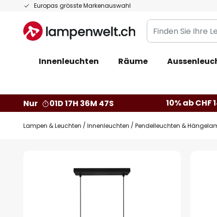
Zum
Europas grösste Markenauswahl
Inhalt
Finden
springen
Sie
Ihre
Innenleuchten
Räume
Aussenleuc
Leuchte...
10% ab CHF 1
Nur
01D 17H 36M 46S
Lampen & Leuchten
Innenleuchten
Pendelleuchten & Hängela
Zum
Ende
der
Bildgalerie
springen