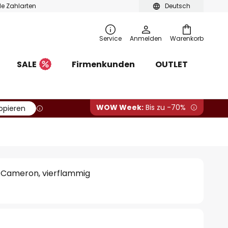
ble Zahlarten
Deutsch
Service
Anmelden
Warenkorb
SALE
Firmenkunden
OUTLET
WOW Week:
Bis zu -70%
opieren
 Cameron, vierflammig