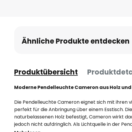
Ähnliche Produkte entdecken
Produktübersicht
Produktdeta
Moderne Pendelleuchte Cameron aus Holz und 
Die Pendelleuchte Cameron eignet sich mit ihren vi
perfekt für die Anbringung über einem Esstisch. Di
naturbelassenen Holz befestigt, Cameron wirkt da
jedoch nicht aufdringlich. Als Lichtquelle in der Pe
Leuchtmittel, welche separat im Zubehör erhältlich