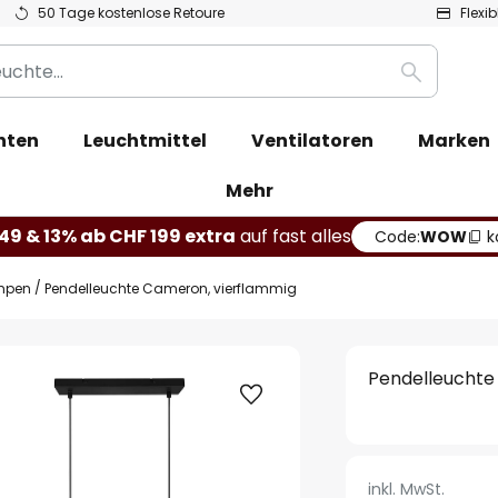
50 Tage kostenlose Retoure
Flexi
Suche
hten
Leuchtmittel
Ventilatoren
Marken
Mehr
49 & 13% ab CHF 199 extra
auf fast alles
Code:
WOW
k
mpen
Pendelleuchte Cameron, vierflammig
Pendelleuchte
inkl. MwSt.