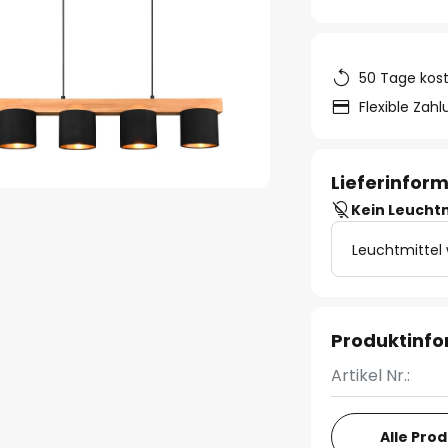
50 Tage kos
Flexible Zah
Lieferinfor
Kein Leucht
Leuchtmittel
Produktinf
Artikel Nr.:
Alle Pro