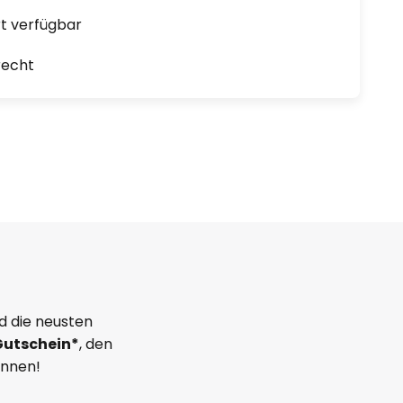
ort verfügbar
recht
d die neusten
Gutschein*
, den
önnen!