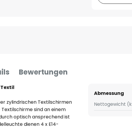
ils
Bewertungen
Textil
Abmessung
er zylindrischen Textilschirmen
Nettogewicht (k
e Textilschirme sind an einem
durch optisch ansprechend ist
ndelleuchte dienen 4 x E14-
 sind. Mit dem Einsatz