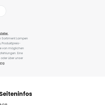
teller.
em Sortiment Lampen
 Produktpreis-
te von möglichen
fehlungen. Eine
 oder über unser
ung
.
Seiteninfos
AGB