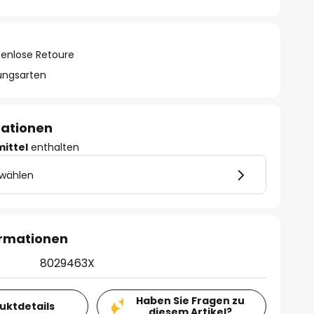
tenlose Retoure
lungsarten
mationen
mittel
enthalten
 wählen
ormationen
8029463X
Haben Sie Fragen zu
duktdetails
diesem Artikel?